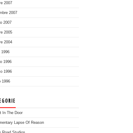
re 2007
mbre 2007
o 2007
re 2005
re 2004
o 1996
o 1996
o 1996
 1996
EGORIE
t In The Door
entary Lapse Of Reason
 Road Studios