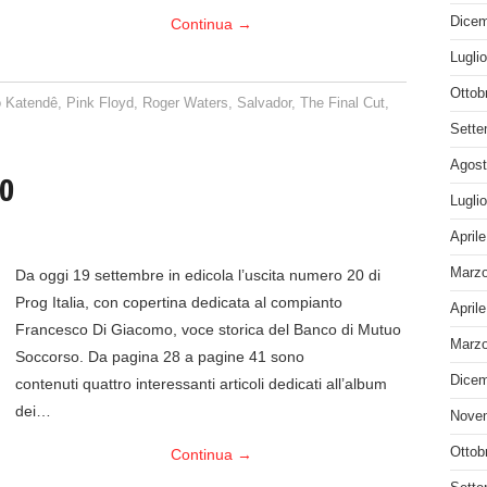
Dicem
Continua
→
Lugli
Ottob
 Katendê
,
Pink Floyd
,
Roger Waters
,
Salvador
,
The Final Cut
,
Sette
Agost
20
Lugli
April
Marzo
Da oggi 19 settembre in edicola l’uscita numero 20 di
Prog Italia, con copertina dedicata al compianto
April
Francesco Di Giacomo, voce storica del Banco di Mutuo
Marzo
Soccorso. Da pagina 28 a pagine 41 sono
Dicem
contenuti quattro interessanti articoli dedicati all’album
dei…
Nove
Ottob
Continua
→