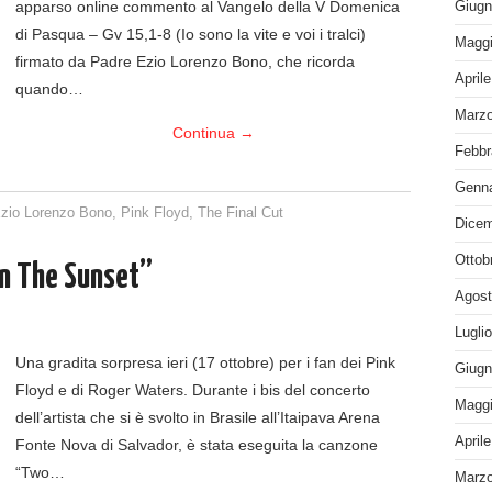
apparso online commento al Vangelo della V Domenica
Giugn
di Pasqua – Gv 15,1-8 (Io sono la vite e voi i tralci)
Maggi
firmato da Padre Ezio Lorenzo Bono, che ricorda
April
quando…
Marzo
Continua
→
Febbr
Genna
zio Lorenzo Bono
,
Pink Floyd
,
The Final Cut
Dicem
Ottob
n The Sunset”
Agost
Lugli
Una gradita sorpresa ieri (17 ottobre) per i fan dei Pink
Giugn
Floyd e di Roger Waters. Durante i bis del concerto
Maggi
dell’artista che si è svolto in Brasile all’Itaipava Arena
April
Fonte Nova di Salvador, è stata eseguita la canzone
“Two…
Marzo