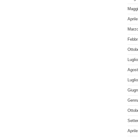
Maggi
April
Marzo
Febbr
Ottob
Lugli
Agost
Lugli
Giugn
Genna
Ottob
Sette
April