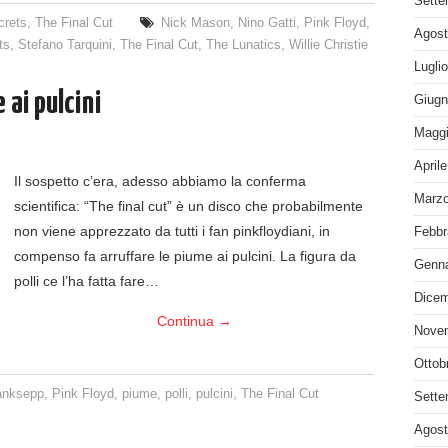
Sette
crets
,
The Final Cut
Nick Mason
,
Nino Gatti
,
Pink Floyd
,
Agost
ts
,
Stefano Tarquini
,
The Final Cut
,
The Lunatics
,
Willie Christie
Lugli
 ai pulcini
Giugn
Maggi
April
Il sospetto c’era, adesso abbiamo la conferma
Marzo
scientifica: “The final cut” è un disco che probabilmente
non viene apprezzato da tutti i fan pinkfloydiani, in
Febbr
compenso fa arruffare le piume ai pulcini. La figura da
Genna
polli ce l’ha fatta fare…
Dicem
Continua
→
Nove
Ottob
anksepp
,
Pink Floyd
,
piume
,
polli
,
pulcini
,
The Final Cut
Sette
Agost