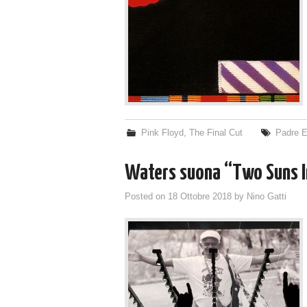
Pink Floyd
,
The Final Cut
Padre E
Waters suona “Two Suns I
Posted on
18 Ottobre 2018
by
Nino Gatti