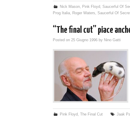
Nick Mason
,
Pink Floyd
,
Saucerful Of Se
Prog Italia
,
Roger Waters
,
Saucerful Of Secre
“The final cut” piace anche
Posted on
25 Giugno 1996
by
Nino Gatti
Pink Floyd
,
The Final Cut
Jaak P