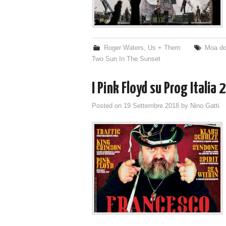
Roger Waters
,
Us + Them
Moa do
Two Sun In The Sunset
I Pink Floyd su Prog Italia 
Posted on
19 Settembre 2018
by
Nino Gatti