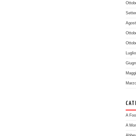
Ottob
Sette
Agost
Ottob
Ottob
Lugli
Giugn
Maggi
Marzo
CAT
A Foo
A Mom
Abbey