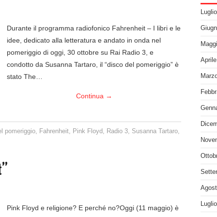
Lugli
Durante il programma radiofonico Fahrenheit – I libri e le
Giugn
idee, dedicato alla letteratura e andato in onda nel
Maggi
pomeriggio di oggi, 30 ottobre su Rai Radio 3, e
April
condotto da Susanna Tartaro, il “disco del pomeriggio” è
stato The…
Marzo
Febbr
Continua
→
Genna
Dicem
el pomeriggio
,
Fahrenheit
,
Pink Floyd
,
Radio 3
,
Susanna Tartaro
,
Nove
Ottob
t”
Sette
Agost
Lugli
Pink Floyd e religione? E perché no?Oggi (11 maggio) è