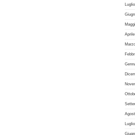
Lugli
Giugn
Maggi
April
Marzo
Febbr
Genna
Dicem
Nove
Ottob
Sette
Agost
Lugli
Giugn