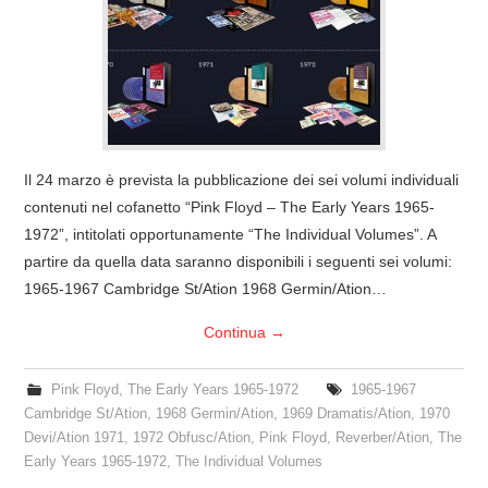
COVER & TRIBUTI
EVENTI
DISCOGRAFIA
Il 24 marzo è prevista la pubblicazione dei sei volumi individuali
LINKS
contenuti nel cofanetto “Pink Floyd – The Early Years 1965-
1972”, intitolati opportunamente “The Individual Volumes”. A
CONTATTI
partire da quella data saranno disponibili i seguenti sei volumi:
1965-1967 Cambridge St/Ation 1968 Germin/Ation…
RELICS – SFALCI E RAMAGLIE
Continua
→
PINKFLOYDIANE
Pink Floyd
,
The Early Years 1965-1972
1965-1967
Cambridge St/Ation
,
1968 Germin/Ation
,
1969 Dramatis/Ation
,
1970
POLICY/COOKIES
Devi/Ation 1971
,
1972 Obfusc/Ation
,
Pink Floyd
,
Reverber/Ation
,
The
Early Years 1965-1972
,
The Individual Volumes