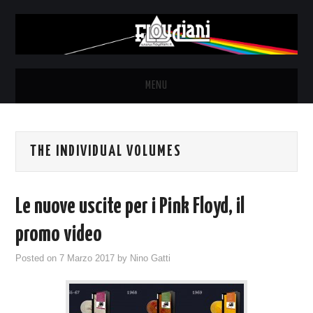
MENU
HOME
THE INDIVIDUAL VOLUMES
NEWS
THE LUNATICS
Le nuove uscite per i Pink Floyd, il
SYD BARRETT – ALLE SOGLIE
promo video
Posted on
7 Marzo 2017
by
Nino Gatti
DELL’ALBA
FANZINE