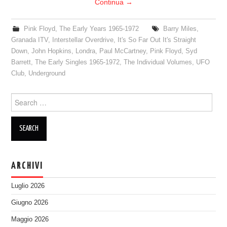
Continua
→
Pink Floyd
,
The Early Years 1965-1972
Barry Miles
,
Granada ITV
,
Interstellar Overdrive
,
It's So Far Out It's Straight
Down
,
John Hopkins
,
Londra
,
Paul McCartney
,
Pink Floyd
,
Syd
Barrett
,
The Early Singles 1965-1972
,
The Individual Volumes
,
UFO
Club
,
Underground
Search
for:
ARCHIVI
Luglio 2026
Giugno 2026
Maggio 2026