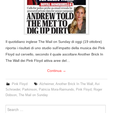
COVER & TRIBUTI
EVENTI
DISCOGRAFIA
Il quotidiano inglese The Mail on Sunday di oggi (19 ottobre)
LINKS
riporta i risultati di uno studio sull’impatto della musica dei Pink
Floyd sul cervello, secondo il quale ascoltare Another Brick In
CONTATTI
The Wall dei Pink Floyd attiva aree del…
Continua
→
RELICS – SFALCI E RAMAGLIE
Pink Floyd
Alzheimer
,
Another Brick In The Wall
,
Avi
PINKFLOYDIANE
Schroeder
,
Parkinson
,
Patricia Mora-Raimundo
,
Pink Floyd
,
Roger
Dobson
,
The Mail on Sunday
POLICY/COOKIES
Search
for: