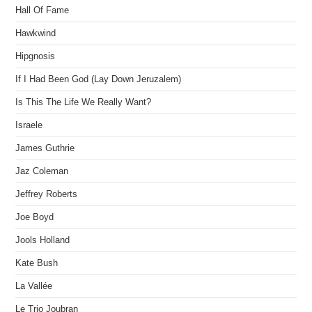
Hall Of Fame
Hawkwind
Hipgnosis
If I Had Been God (Lay Down Jeruzalem)
Is This The Life We Really Want?
Israele
James Guthrie
Jaz Coleman
Jeffrey Roberts
Joe Boyd
Jools Holland
Kate Bush
La Vallée
Le Trio Joubran