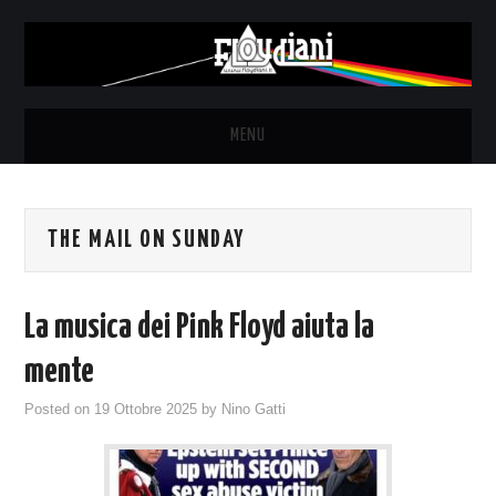
MENU
HOME
THE MAIL ON SUNDAY
NEWS
THE LUNATICS
La musica dei Pink Floyd aiuta la
SYD BARRETT – ALLE SOGLIE
mente
Posted on
19 Ottobre 2025
by
Nino Gatti
DELL’ALBA
FANZINE