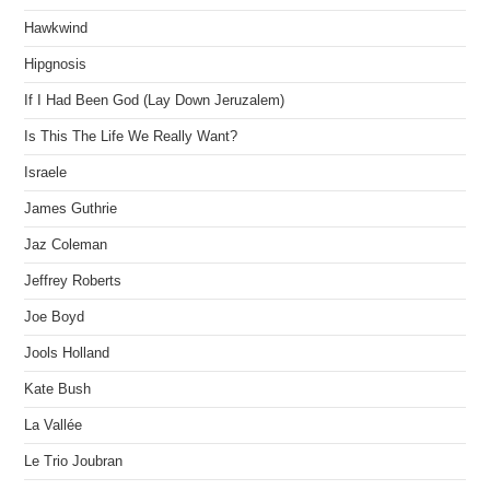
Hawkwind
Hipgnosis
If I Had Been God (Lay Down Jeruzalem)
Is This The Life We Really Want?
Israele
James Guthrie
Jaz Coleman
Jeffrey Roberts
Joe Boyd
Jools Holland
Kate Bush
La Vallée
Le Trio Joubran