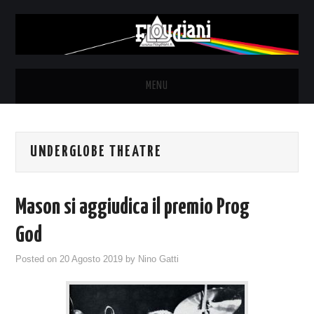
MENU
HOME
UNDERGLOBE THEATRE
NEWS
THE LUNATICS
Mason si aggiudica il premio Prog
SYD BARRETT – ALLE SOGLIE
God
Posted on
20 Agosto 2019
by
Nino Gatti
DELL’ALBA
FANZINE