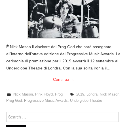
COVER & TRIBUTI
EVENTI
DISCOGRAFIA
È Nick Mason il vincitore del Prog God che sarà assegnato
LINKS
all’interno dell’ottava edizione dei Progressive Music Awards. La
cerimonia di premiazione per il 2019 avverrà il 12 settembre al
CONTATTI
Underglobe Theatre di Londra. Con la sua solita ironia il…
Continua
→
RELICS – SFALCI E RAMAGLIE
Nick Mason
,
Pink Floyd
,
Prog
2019
,
Londra
,
Nick Mason
,
PINKFLOYDIANE
Prog God
,
Progressive Music Awards
,
Underglobe Theatre
POLICY/COOKIES
Search
for: