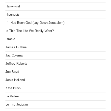
Hawkwind
Hipgnosis
If I Had Been God (Lay Down Jeruzalem)
Is This The Life We Really Want?
Israele
James Guthrie
Jaz Coleman
Jeffrey Roberts
Joe Boyd
Jools Holland
Kate Bush
La Vallée
Le Trio Joubran