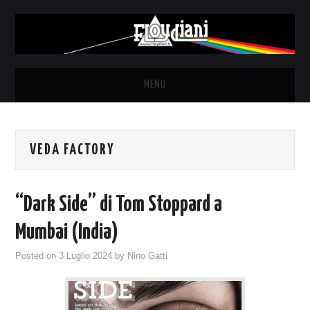
MENU
HOME
VEDA FACTORY
NEWS
THE LUNATICS
“Dark Side” di Tom Stoppard a
SYD BARRETT – ALLE SOGLIE
Mumbai (India)
Posted on
3 Luglio 2024
by
Nino Gatti
DELL’ALBA
FANZINE