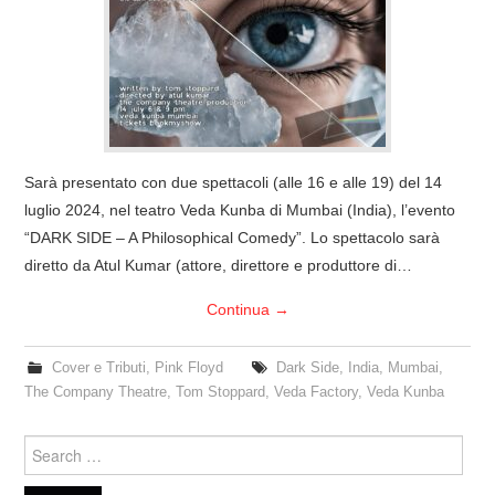
COVER & TRIBUTI
EVENTI
DISCOGRAFIA
Sarà presentato con due spettacoli (alle 16 e alle 19) del 14
LINKS
luglio 2024, nel teatro Veda Kunba di Mumbai (India), l’evento
“DARK SIDE – A Philosophical Comedy”. Lo spettacolo sarà
CONTATTI
diretto da Atul Kumar (attore, direttore e produttore di…
Continua
→
RELICS – SFALCI E RAMAGLIE
Cover e Tributi
,
Pink Floyd
Dark Side
,
India
,
Mumbai
,
PINKFLOYDIANE
The Company Theatre
,
Tom Stoppard
,
Veda Factory
,
Veda Kunba
POLICY/COOKIES
Search
for: