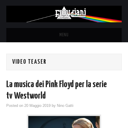
MENU
HOME
VIDEO TEASER
NEWS
THE LUNATICS
La musica dei Pink Floyd per la serie
SYD BARRETT – ALLE SOGLIE
tv Westworld
Posted on
20 Maggio 2019
by
Nino Gatti
DELL’ALBA
FANZINE