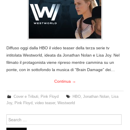
COVER & TRIBUTI
EVENTI
DISCOGRAFIA
Diffuso oggi dalla HBO il video teaser della terza serie tv
LINKS
intitolata Westworld, ideata da Jonathan Nolan e Lisa Joy. Nel
filmato il protagonista viene ripreso mentre cammina su un
CONTATTI
ponte, con in sottofondo la musica di “Brain Damage” dei…
Continua
→
RELICS – SFALCI E RAMAGLIE
Cover e Tributi
,
Pink Floyd
HBO
,
Jonathan Nolan
,
Lisa
PINKFLOYDIANE
Joy
,
Pink Floyd
,
video teaser
,
Westworld
POLICY/COOKIES
Search
for: