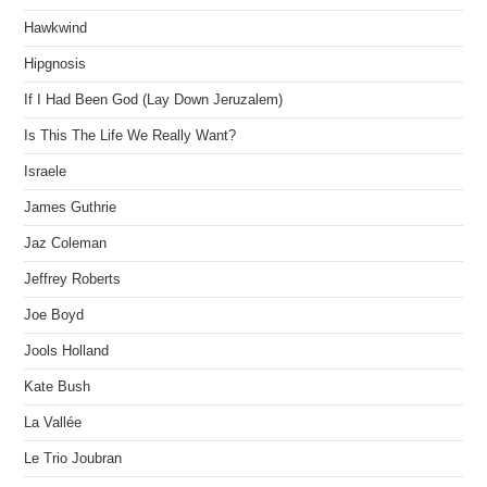
Hawkwind
Hipgnosis
If I Had Been God (Lay Down Jeruzalem)
Is This The Life We Really Want?
Israele
James Guthrie
Jaz Coleman
Jeffrey Roberts
Joe Boyd
Jools Holland
Kate Bush
La Vallée
Le Trio Joubran