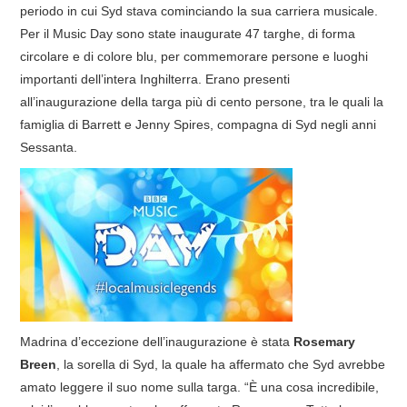
periodo in cui Syd stava cominciando la sua carriera musicale.
COVER & TRIBUTI
Per il Music Day sono state inaugurate 47 targhe, di forma
circolare e di colore blu, per commemorare persone e luoghi
EVENTI
importanti dell’intera Inghilterra. Erano presenti
all’inaugurazione della targa più di cento persone, tra le quali la
DISCOGRAFIA
famiglia di Barrett e Jenny Spires, compagna di Syd negli anni
Sessanta.
LINKS
CONTATTI
RELICS – SFALCI E RAMAGLIE
PINKFLOYDIANE
Madrina d’eccezione dell’inaugurazione è stata
Rosemary
POLICY/COOKIES
Breen
, la sorella di Syd, la quale ha affermato che Syd avrebbe
amato leggere il suo nome sulla targa. “È una cosa incredibile,