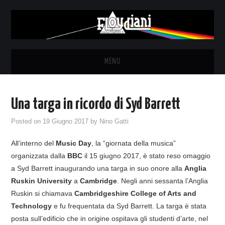
MENU
HOME
Una targa in ricordo di Syd Barrett
NEWS
Posted on
19 Giugno 2017
by
Nino Gatti
THE LUNATICS
All’interno del
Music Day
, la “giornata della musica”
organizzata dalla
BBC
il 15 giugno 2017, è stato reso omaggio
SYD BARRETT – ALLE SOGLIE
a Syd Barrett inaugurando una targa in suo onore alla
Anglia
Ruskin University
a
Cambridge
. Negli anni sessanta l’Anglia
DELL’ALBA
Ruskin si chiamava
Cambridgeshire College of Arts and
Technology
e fu frequentata da Syd Barrett. La targa è stata
FANZINE
posta sull’edificio che in origine ospitava gli studenti d’arte, nel