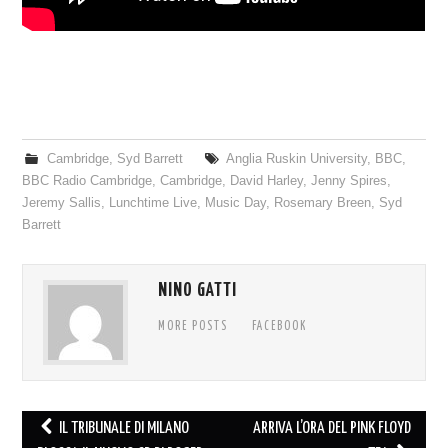
Cambridge
,
Syd Barrett
Anglia Ruskin University
,
BBC
,
BBC Radio Cambridge
,
Cambridge
,
David Harley
,
Jenny Spires
,
Jeremy Sallis
,
Lunchtime Live
,
Music Day
,
Rosemary Breen
,
Syd
Barrett
NINO GATTI
MORE POSTS
FACEBOOK
Post
IL TRIBUNALE DI MILANO
ARRIVA L’ORA DEL PINK FLOYD