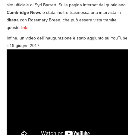
sito ufficiale di Syd Barrett. Sulla pagina internet del quotidiano
Cambridge News
è stata inoltre trasmessa una intervista in
diretta con Rosemary Breen, che può essere vista tramite
questo
link
.
Infine, un video dell’inaugurazione è stato aggiunto su YouTube
il 19 giugno 2017: