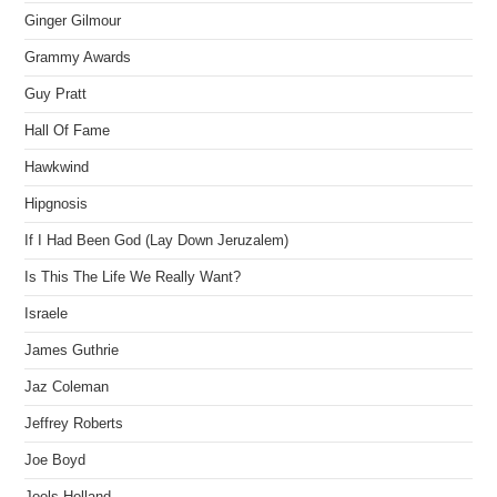
Ginger Gilmour
Grammy Awards
Guy Pratt
Hall Of Fame
Hawkwind
Hipgnosis
If I Had Been God (Lay Down Jeruzalem)
Is This The Life We Really Want?
Israele
James Guthrie
Jaz Coleman
Jeffrey Roberts
Joe Boyd
Jools Holland