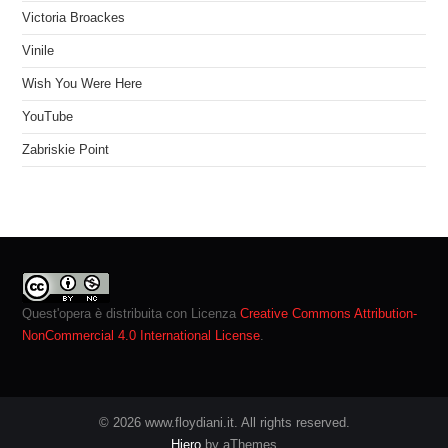
Victoria Broackes
Vinile
Wish You Were Here
YouTube
Zabriskie Point
Quest'opera è distribuita con Licenza
Creative Commons Attribution-
NonCommercial 4.0 International License
.
© 2026 www.floydiani.it. All rights reserved.
Hiero
by aThemes