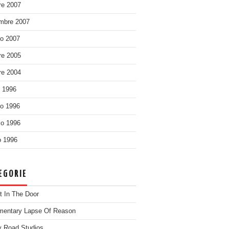
re 2007
mbre 2007
o 2007
re 2005
re 2004
o 1996
o 1996
o 1996
 1996
EGORIE
t In The Door
entary Lapse Of Reason
 Road Studios