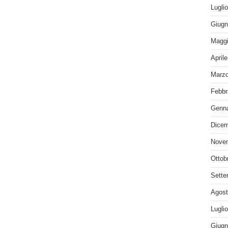
Lugli
Giugn
Maggi
April
Marzo
Febbr
Genna
Dicem
Nove
Ottob
Sette
Agost
Lugli
Giugn