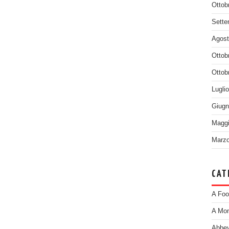
Ottob
Sette
Agost
Ottob
Ottob
Lugli
Giugn
Maggi
Marzo
CAT
A Foo
A Mom
Abbey