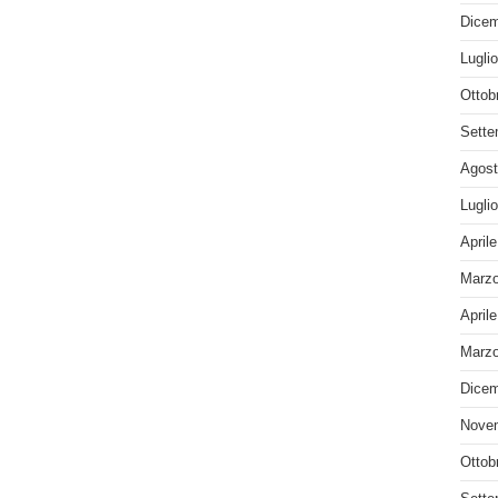
Dicem
Lugli
Ottob
Sette
Agost
Lugli
April
Marzo
April
Marzo
Dicem
Nove
Ottob