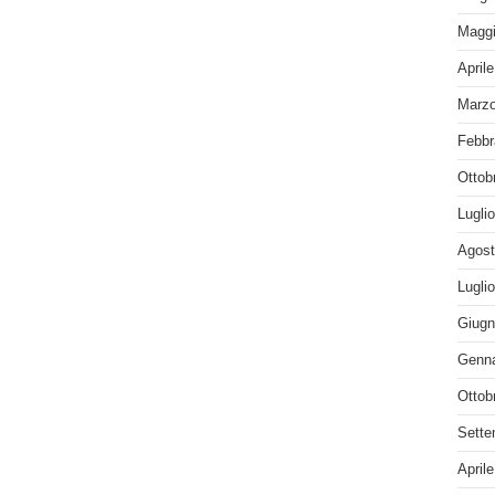
Maggi
April
Marzo
Febbr
Ottob
Lugli
Agost
Lugli
Giugn
Genna
Ottob
Sette
April