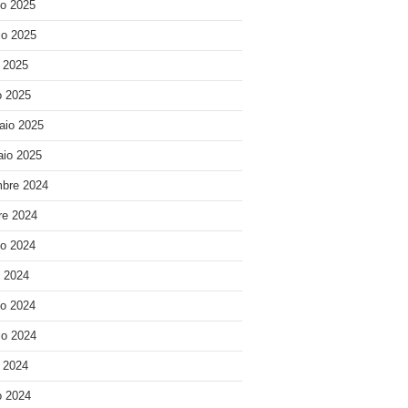
o 2025
o 2025
e 2025
 2025
aio 2025
io 2025
bre 2024
re 2024
o 2024
o 2024
o 2024
o 2024
e 2024
 2024