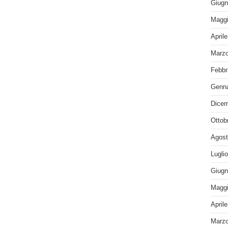
Giugn
Maggi
April
Marzo
Febbr
Genna
Dicem
Ottob
Agost
Lugli
Giugn
Maggi
April
Marzo