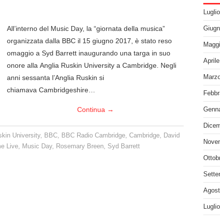
Lugli
All’interno del Music Day, la “giornata della musica”
Giugn
organizzata dalla BBC il 15 giugno 2017, è stato reso
Maggi
omaggio a Syd Barrett inaugurando una targa in suo
April
onore alla Anglia Ruskin University a Cambridge. Negli
anni sessanta l’Anglia Ruskin si
Marzo
chiamava Cambridgeshire…
Febbr
Continua
→
Genna
Dicem
kin University
,
BBC
,
BBC Radio Cambridge
,
Cambridge
,
David
Nove
e Live
,
Music Day
,
Rosemary Breen
,
Syd Barrett
Ottob
Sette
Agost
Lugli