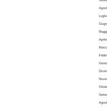
Sette
Agost
Lugli
Giugn
Maggi
April
Marzo
Febbr
Genna
Dicem
Nove
Ottob
Sette
Agost