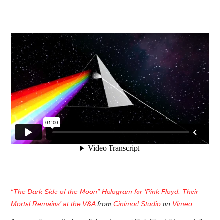
COVER & TRIBUTI
EVENTI
DISCOGRAFIA
LINKS
CONTATTI
RELICS – SFALCI E RAMAGLIE
PINKFLOYDIANE
POLICY/COOKIES
“The Dark Side of the Moon” Hologram for ‘Pink Floyd: Their
Mortal Remains’ at the V&A
from
Cinimod Studio
on
Vimeo
.