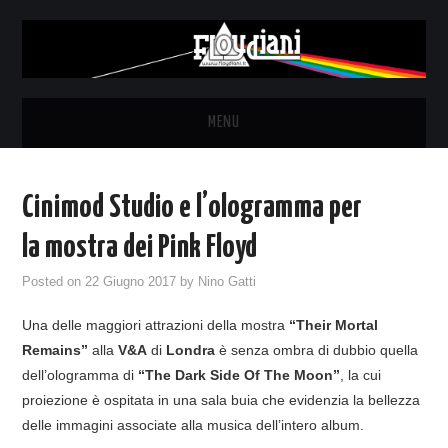
MENU
HOME
Cinimod Studio e l’ologramma per
NEWS
la mostra dei Pink Floyd
THE LUNATICS
Posted on
22 Giugno 2017
by
Nino Gatti
Una delle maggiori attrazioni della mostra
“Their Mortal
SYD BARRETT – ALLE SOGLIE
Remains”
alla
V&A
di
Londra
è senza ombra di dubbio quella
dell’ologramma di
“The Dark Side Of The Moon”
, la cui
DELL’ALBA
proiezione è ospitata in una sala buia che evidenzia la bellezza
delle immagini associate alla musica dell’intero album.
FANZINE