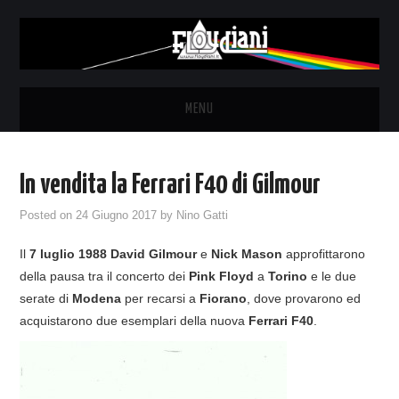
MENU
HOME
In vendita la Ferrari F40 di Gilmour
NEWS
Posted on
24 Giugno 2017
by
Nino Gatti
THE LUNATICS
Il
7 luglio 1988 David Gilmour
e
Nick Mason
approfittarono
della pausa tra il concerto dei
Pink Floyd
a
Torino
e le due
SYD BARRETT – ALLE SOGLIE
serate di
Modena
per recarsi a
Fiorano
, dove provarono ed
acquistarono due esemplari della nuova
Ferrari F40
.
DELL’ALBA
FANZINE