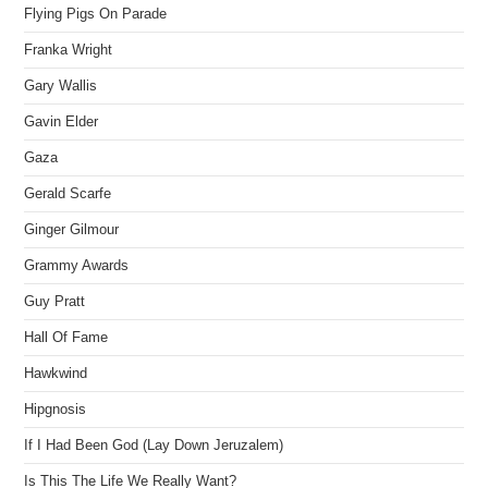
Flying Pigs On Parade
Franka Wright
Gary Wallis
Gavin Elder
Gaza
Gerald Scarfe
Ginger Gilmour
Grammy Awards
Guy Pratt
Hall Of Fame
Hawkwind
Hipgnosis
If I Had Been God (Lay Down Jeruzalem)
Is This The Life We Really Want?