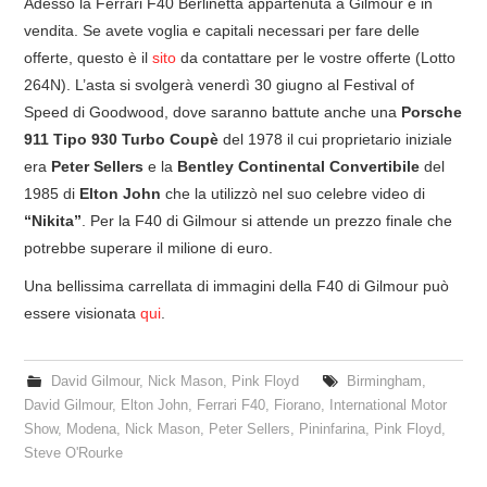
Adesso la Ferrari F40 Berlinetta appartenuta a Gilmour è in
vendita. Se avete voglia e capitali necessari per fare delle
offerte, questo è il
sito
da contattare per le vostre offerte (Lotto
264N). L’asta si svolgerà venerdì 30 giugno al Festival of
Speed di Goodwood, dove saranno battute anche una
Porsche
911 Tipo 930 Turbo Coupè
del 1978 il cui proprietario iniziale
era
Peter Sellers
e la
Bentley Continental Convertibile
del
1985 di
Elton John
che la utilizzò nel suo celebre video di
“Nikita”
.
Per la F40 di Gilmour si attende un prezzo finale che
potrebbe superare il milione di euro.
Una bellissima carrellata di immagini della F40 di Gilmour può
essere visionata
qui
.
David Gilmour
,
Nick Mason
,
Pink Floyd
Birmingham
,
David Gilmour
,
Elton John
,
Ferrari F40
,
Fiorano
,
International Motor
Show
,
Modena
,
Nick Mason
,
Peter Sellers
,
Pininfarina
,
Pink Floyd
,
Steve O'Rourke