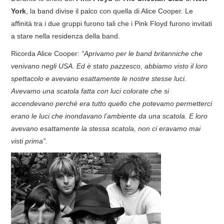
York
, la band divise il palco con quella di Alice Cooper. Le
COVER & TRIBUTI
affinità tra i due gruppi furono tali che i Pink Floyd furono invitati
a stare nella residenza della band.
EVENTI
Ricorda Alice Cooper:
“Aprivamo per le band britanniche che
venivano negli USA. Ed è stato pazzesco, abbiamo visto il loro
DISCOGRAFIA
spettacolo e avevano esattamente le nostre stesse luci.
Avevamo una scatola fatta con luci colorate che si
LINKS
accendevano perché era tutto quello che potevamo permetterci
erano le luci che inondavano l’ambiente da una scatola. E loro
CONTATTI
avevano esattamente la stessa scatola, non ci eravamo mai
visti prima”
.
RELICS – SFALCI E RAMAGLIE
PINKFLOYDIANE
POLICY/COOKIES