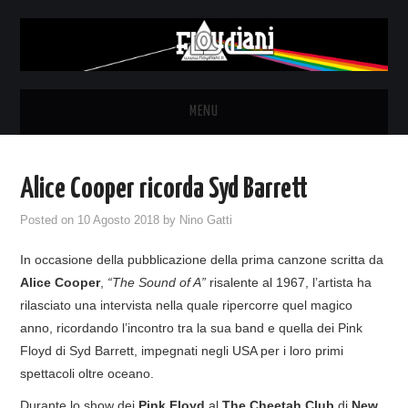
MENU
HOME
Alice Cooper ricorda Syd Barrett
NEWS
Posted on
10 Agosto 2018
by
Nino Gatti
THE LUNATICS
In occasione della pubblicazione della prima canzone scritta da
Alice Cooper
,
“The Sound of A”
risalente al 1967, l’artista ha
SYD BARRETT – ALLE SOGLIE
rilasciato una intervista nella quale ripercorre quel magico
anno, ricordando l’incontro tra la sua band e quella dei Pink
DELL’ALBA
Floyd di Syd Barrett, impegnati negli USA per i loro primi
spettacoli oltre oceano.
FANZINE
Durante lo show dei
Pink Floyd
al
The Cheetah Club
di
New