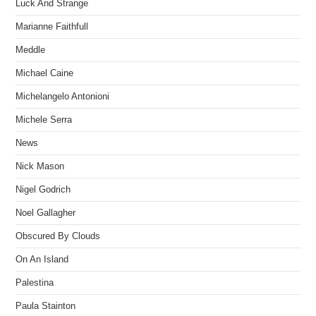
Luck And Strange
Marianne Faithfull
Meddle
Michael Caine
Michelangelo Antonioni
Michele Serra
News
Nick Mason
Nigel Godrich
Noel Gallagher
Obscured By Clouds
On An Island
Palestina
Paula Stainton