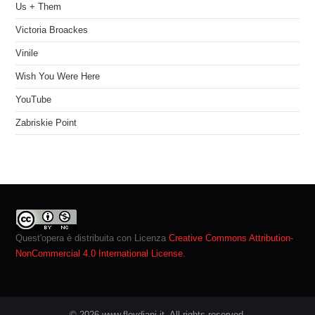
Us + Them
Victoria Broackes
Vinile
Wish You Were Here
YouTube
Zabriskie Point
Quest'opera è distribuita con Licenza
Creative Commons Attribution-
NonCommercial 4.0 International License
.
© 2026 www.floydiani.it. All rights reserved.