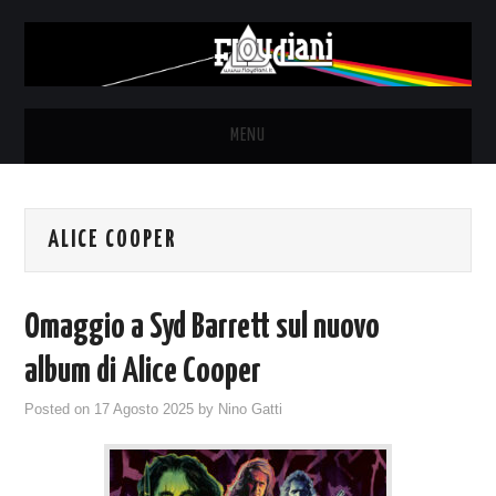
MENU
HOME
ALICE COOPER
NEWS
THE LUNATICS
Omaggio a Syd Barrett sul nuovo
SYD BARRETT – ALLE SOGLIE
album di Alice Cooper
Posted on
17 Agosto 2025
by
Nino Gatti
DELL’ALBA
FANZINE