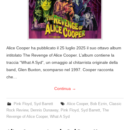
COVER & TRIBUTI
EVENTI
DISCOGRAFIA
Alice Cooper ha pubblicato il 25 luglio 2025 il suo ottavo album
LINKS
intitolato The Revenge of Alice Cooper. L’album contiene la
traccia “What A Syd“, un omaggio al chitarrista originale della
CONTATTI
band, Glen Buxton, scomparso nel 1997. Cooper racconta
che…
RELICS – SFALCI E RAMAGLIE
Continua
→
PINKFLOYDIANE
Pink Floyd
,
Syd Barrett
Alice Cooper
,
Bob Ezrin
,
Classic
Rock Review
,
Dennis Dunaway
,
Pink Floyd
,
Syd Barrett
,
The
POLICY/COOKIES
Revenge of Alice Cooper
,
What A Syd