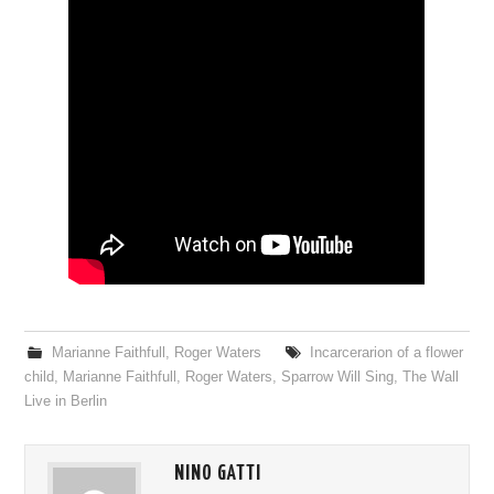
Marianne Faithfull
,
Roger Waters
Incarcerarion of a flower
child
,
Marianne Faithfull
,
Roger Waters
,
Sparrow Will Sing
,
The Wall
Live in Berlin
NINO GATTI