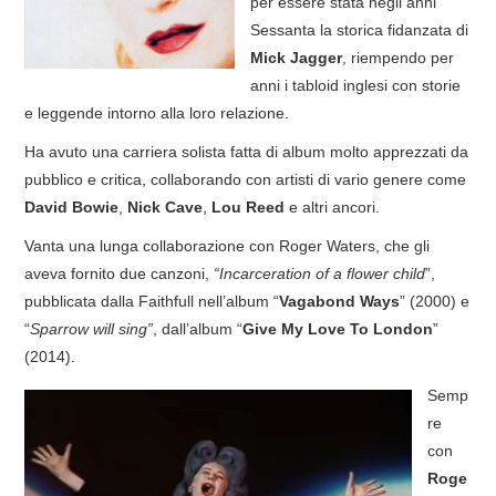
per essere stata negli anni
Sessanta la storica fidanzata di
COVER & TRIBUTI
Mick Jagger
, riempendo per
anni i tabloid inglesi con storie
EVENTI
e leggende intorno alla loro relazione.
DISCOGRAFIA
Ha avuto una carriera solista fatta di album molto apprezzati da
pubblico e critica, collaborando con artisti di vario genere come
LINKS
David Bowie
,
Nick Cave
,
Lou Reed
e altri ancori.
Vanta una lunga collaborazione con Roger Waters, che gli
CONTATTI
aveva fornito due canzoni,
“Incarceration of a flower child
”,
pubblicata dalla Faithfull nell’album “
Vagabond Ways
” (2000) e
RELICS – SFALCI E RAMAGLIE
“
Sparrow will sing”
, dall’album “
Give My Love To London
”
(2014).
PINKFLOYDIANE
Semp
re
POLICY/COOKIES
con
Roge