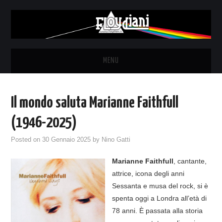
MENU
HOME
Il mondo saluta Marianne Faithfull
NEWS
(1946-2025)
THE LUNATICS
Posted on
30 Gennaio 2025
by
Nino Gatti
Marianne Faithfull
, cantante,
SYD BARRETT – ALLE SOGLIE
attrice, icona degli anni
Sessanta e musa del rock, si è
DELL’ALBA
spenta oggi a Londra all’età di
78 anni. È passata alla storia
FANZINE