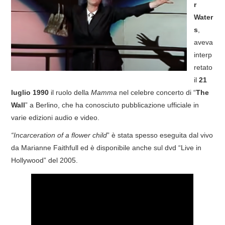
r
Water
s
,
aveva
interp
retato
il
21
luglio 1990
il ruolo della
Mamma
nel celebre concerto di “
The
Wall
” a Berlino, che ha conosciuto pubblicazione ufficiale in
varie edizioni audio e video.
“Incarceration of a flower child
” è stata spesso eseguita dal vivo
da Marianne Faithfull ed è disponibile anche sul dvd “Live in
Hollywood” del 2005.