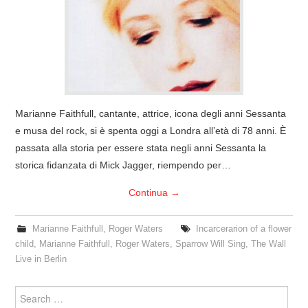
COVER & TRIBUTI
EVENTI
DISCOGRAFIA
Marianne Faithfull, cantante, attrice, icona degli anni Sessanta
LINKS
e musa del rock, si è spenta oggi a Londra all’età di 78 anni. È
passata alla storia per essere stata negli anni Sessanta la
CONTATTI
storica fidanzata di Mick Jagger, riempendo per…
Continua
→
RELICS – SFALCI E RAMAGLIE
Marianne Faithfull
,
Roger Waters
Incarcerarion of a flower
PINKFLOYDIANE
child
,
Marianne Faithfull
,
Roger Waters
,
Sparrow Will Sing
,
The Wall
Live in Berlin
POLICY/COOKIES
Search
for: