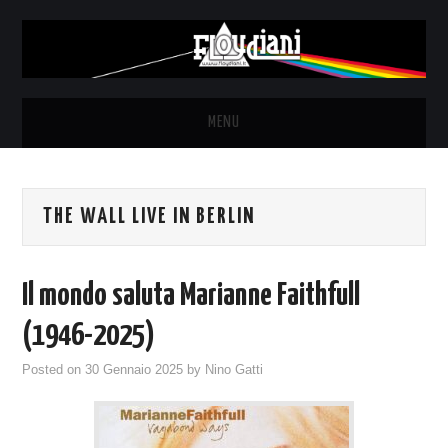
MENU
HOME
THE WALL LIVE IN BERLIN
NEWS
THE LUNATICS
Il mondo saluta Marianne Faithfull
SYD BARRETT – ALLE SOGLIE
(1946-2025)
Posted on
30 Gennaio 2025
by
Nino Gatti
DELL’ALBA
FANZINE