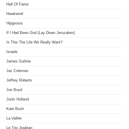
Hall Of Fame
Hawkwind
Hipgnosis
If I Had Been God (Lay Down Jeruzalem)
Is This The Life We Really Want?
Israele
James Guthrie
Jaz Coleman
Jeffrey Roberts
Joe Boyd
Jools Holland
Kate Bush
La Vallée
Le Trio Joubran