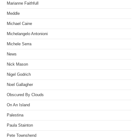
Marianne Faithfull
Meddle
Michael Caine
Michelangelo Antonioni
Michele Serra
News
Nick Mason
Nigel Godrich
Noel Gallagher
Obscured By Clouds
On An Island
Palestina
Paula Stainton
Pete Townshend