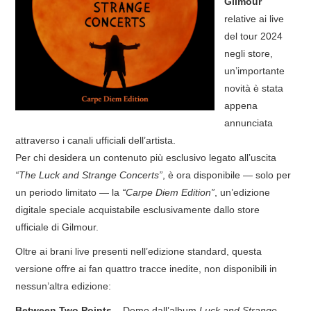
Gilmour
relative ai live
COVER & TRIBUTI
del tour 2024
negli store,
EVENTI
un’importante
novità è stata
DISCOGRAFIA
appena
annunciata
LINKS
attraverso i canali ufficiali dell’artista.
Per chi desidera un contenuto più esclusivo legato all’uscita
CONTATTI
“The Luck and Strange Concerts”
, è ora disponibile — solo per
un periodo limitato — la
“Carpe Diem Edition”
, un’edizione
RELICS – SFALCI E RAMAGLIE
digitale speciale acquistabile esclusivamente dallo store
ufficiale di Gilmour.
PINKFLOYDIANE
Oltre ai brani live presenti nell’edizione standard, questa
POLICY/COOKIES
versione offre ai fan quattro tracce inedite, non disponibili in
nessun’altra edizione:
Between Two Points
– Demo dall’album
Luck and Strange