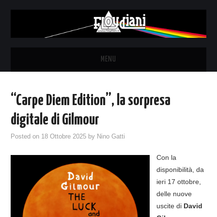
MENU
HOME
“Carpe Diem Edition”, la sorpresa
NEWS
digitale di Gilmour
THE LUNATICS
Posted on
18 Ottobre 2025
by
Nino Gatti
Con la
SYD BARRETT – ALLE SOGLIE
disponibilità, da
ieri 17 ottobre,
DELL’ALBA
delle nuove
uscite di
David
FANZINE