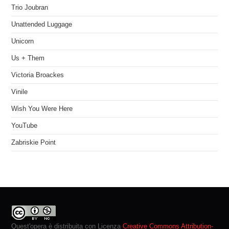
Trio Joubran
Unattended Luggage
Unicorn
Us + Them
Victoria Broackes
Vinile
Wish You Were Here
YouTube
Zabriskie Point
Quest'opera è distribuita con Licenza
Creative Commons Attribution-