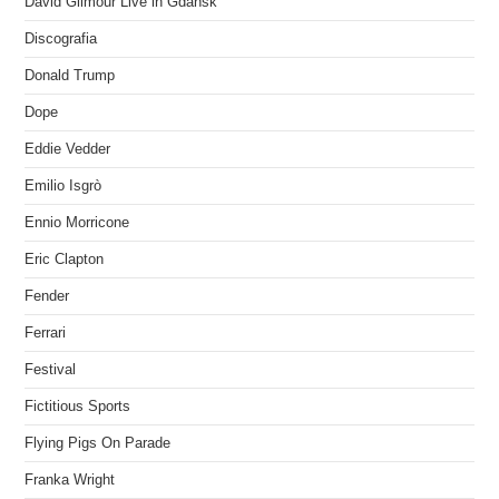
David Gilmour Live in Gdansk
Discografia
Donald Trump
Dope
Eddie Vedder
Emilio Isgrò
Ennio Morricone
Eric Clapton
Fender
Ferrari
Festival
Fictitious Sports
Flying Pigs On Parade
Franka Wright