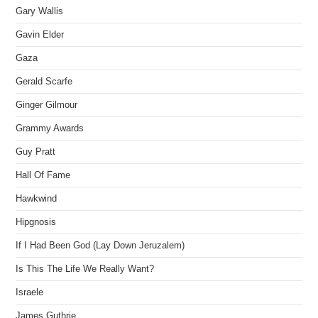
Gary Wallis
Gavin Elder
Gaza
Gerald Scarfe
Ginger Gilmour
Grammy Awards
Guy Pratt
Hall Of Fame
Hawkwind
Hipgnosis
If I Had Been God (Lay Down Jeruzalem)
Is This The Life We Really Want?
Israele
James Guthrie