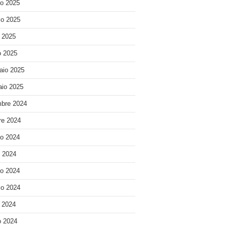
o 2025
o 2025
e 2025
 2025
aio 2025
io 2025
bre 2024
re 2024
o 2024
o 2024
o 2024
o 2024
e 2024
 2024