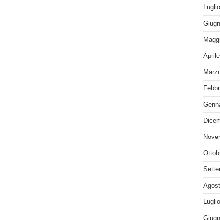
Lugli
Giugn
Maggi
April
Marzo
Febbr
Genna
Dicem
Nove
Ottob
Sette
Agost
Lugli
Giugn