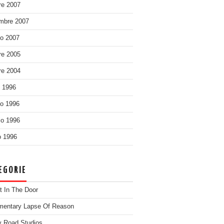
re 2007
mbre 2007
o 2007
re 2005
re 2004
o 1996
o 1996
o 1996
 1996
EGORIE
t In The Door
entary Lapse Of Reason
 Road Studios