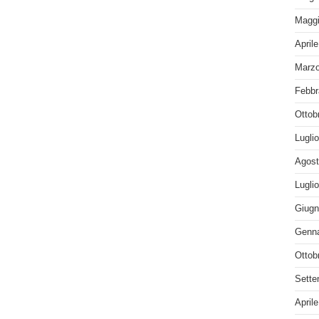
Maggi
April
Marzo
Febbr
Ottob
Lugli
Agost
Lugli
Giugn
Genna
Ottob
Sette
April