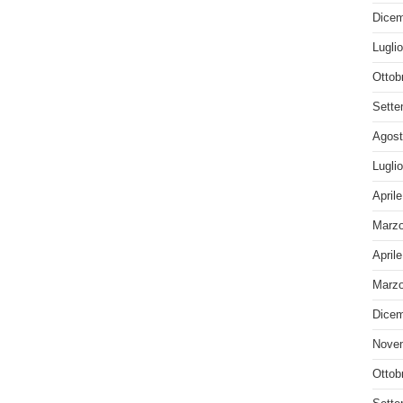
Dicem
Lugli
Ottob
Sette
Agost
Lugli
April
Marzo
April
Marzo
Dicem
Nove
Ottob