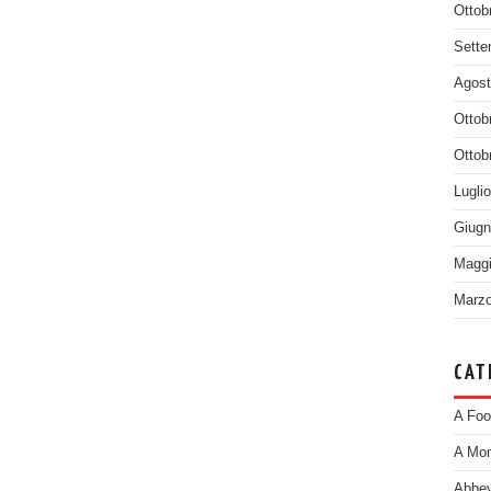
Ottob
Sette
Agost
Ottob
Ottob
Lugli
Giugn
Maggi
Marzo
CAT
A Foo
A Mom
Abbey