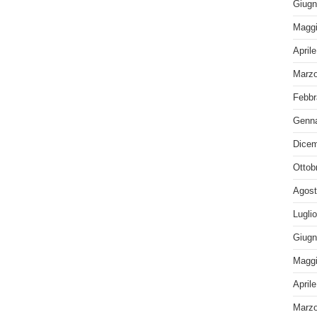
Giugn
Maggi
April
Marzo
Febbr
Genna
Dicem
Ottob
Agost
Lugli
Giugn
Maggi
April
Marzo