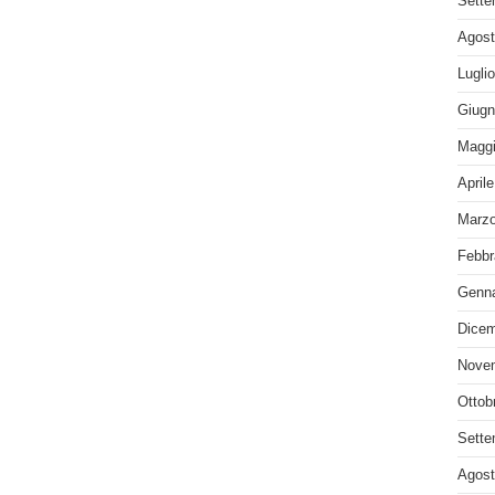
Sette
Agost
Lugli
Giugn
Maggi
April
Marzo
Febbr
Genna
Dicem
Nove
Ottob
Sette
Agost