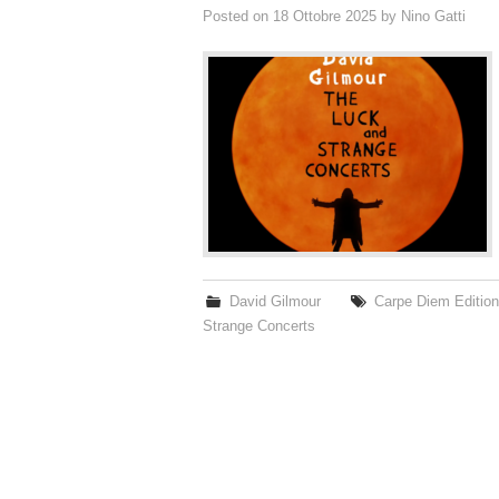
Posted on
18 Ottobre 2025
by
Nino Gatti
David Gilmour
Carpe Diem Editio
Strange Concerts