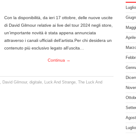
Lugli
Con la disponibilità, da ieri 17 ottobre, delle nuove uscite
Giugn
di David Gilmour relative ai live del tour 2024 negli store,
Maggi
un’importante novità è stata appena annunciata
April
attraverso i canali ufficiali dell’artista.Per chi desidera un
contenuto più esclusivo legato all’uscita…
Marzo
Febbr
Continua
→
Genna
Dicem
n
,
David Gilmour
,
digitale
,
Luck And Strange
,
The Luck And
Nove
Ottob
Sette
Agost
Lugli