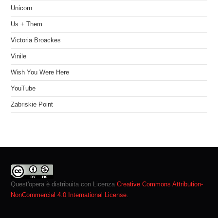
Unicorn
Us + Them
Victoria Broackes
Vinile
Wish You Were Here
YouTube
Zabriskie Point
Quest'opera è distribuita con Licenza
Creative Commons Attribution-
NonCommercial 4.0 International License
.