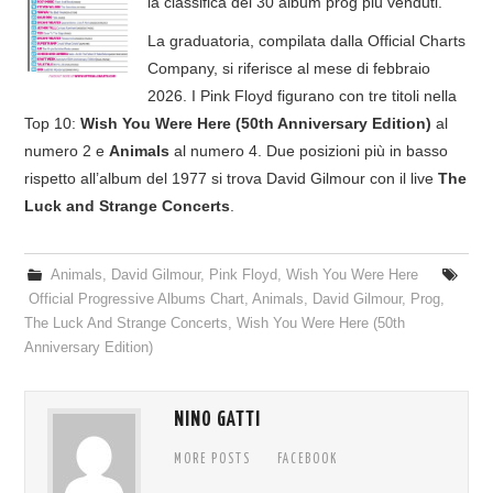
la classifica dei 30 album prog più venduti.
COVER & TRIBUTI
La graduatoria, compilata dalla Official Charts
Company, si riferisce al mese di febbraio
EVENTI
2026. I Pink Floyd figurano con tre titoli nella
Top 10:
Wish You Were Here (50th Anniversary Edition)
al
DISCOGRAFIA
numero 2 e
Animals
al numero 4. Due posizioni più in basso
rispetto all’album del 1977 si trova David Gilmour con il live
The
LINKS
Luck and Strange Concerts
.
CONTATTI
Animals
,
David Gilmour
,
Pink Floyd
,
Wish You Were Here
Official Progressive Albums Chart
,
Animals
,
David Gilmour
,
Prog
,
RELICS – SFALCI E RAMAGLIE
The Luck And Strange Concerts
,
Wish You Were Here (50th
Anniversary Edition)
PINKFLOYDIANE
NINO GATTI
POLICY/COOKIES
MORE POSTS
FACEBOOK