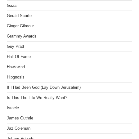
Gaza
Gerald Scarfe
Ginger Gilmour
Grammy Awards
Guy Pratt
Hall Of Fame
Hawkwind
Hipgnosis
If I Had Been God (Lay Down Jeruzalem)
Is This The Life We Really Want?
Israele
James Guthrie
Jaz Coleman
Jeffrey Roberts