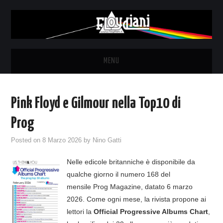
MENU
HOME
Pink Floyd e Gilmour nella Top10 di
NEWS
Prog
THE LUNATICS
Posted on
8 Marzo 2026
by
Nino Gatti
Nelle edicole britanniche è disponibile da
SYD BARRETT – ALLE SOGLIE
qualche giorno il numero 168 del
mensile Prog Magazine, datato 6 marzo
DELL’ALBA
2026. Come ogni mese, la rivista propone ai
lettori la
Official Progressive Albums Chart
,
FANZINE