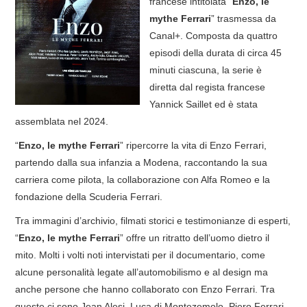
francese intitolata “
Enzo, le
mythe Ferrari
” trasmessa da
COVER & TRIBUTI
Canal+. Composta da quattro
episodi della durata di circa 45
EVENTI
minuti ciascuna, la serie è
diretta dal regista francese
DISCOGRAFIA
Yannick Saillet ed è stata
assemblata nel 2024.
LINKS
“
Enzo, le mythe Ferrari
” ripercorre la vita di Enzo Ferrari,
CONTATTI
partendo dalla sua infanzia a Modena, raccontando la sua
carriera come pilota, la collaborazione con Alfa Romeo e la
RELICS – SFALCI E RAMAGLIE
fondazione della Scuderia Ferrari.
Tra immagini d’archivio, filmati storici e testimonianze di esperti,
PINKFLOYDIANE
“
Enzo, le mythe Ferrari
” offre un ritratto dell’uomo dietro il
mito. Molti i volti noti intervistati per il documentario, come
POLICY/COOKIES
alcune personalità legate all’automobilismo e al design ma
anche persone che hanno collaborato con Enzo Ferrari. Tra
queste ci sono Jean Alesi, Luca di Montezemolo, Piero Ferrari,