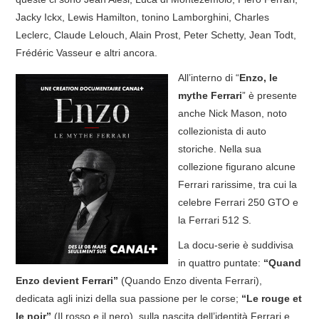
Jacky Ickx, Lewis Hamilton, tonino Lamborghini, Charles
Leclerc, Claude Lelouch, Alain Prost, Peter Schetty, Jean Todt,
Frédéric Vasseur e altri ancora.
All’interno di “
Enzo, le
mythe Ferrari
” è presente
anche Nick Mason, noto
collezionista di auto
storiche. Nella sua
collezione figurano alcune
Ferrari rarissime, tra cui la
celebre Ferrari 250 GTO e
la Ferrari 512 S.
La docu-serie è suddivisa
in quattro puntate:
“Quand
Enzo devient Ferrari”
(Quando Enzo diventa Ferrari),
dedicata agli inizi della sua passione per le corse;
“Le rouge et
le noir”
(Il rosso e il nero), sulla nascita dell’identità Ferrari e