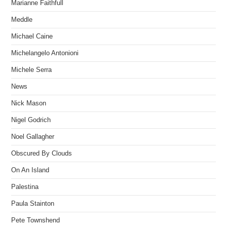
Marianne Faithfull
Meddle
Michael Caine
Michelangelo Antonioni
Michele Serra
News
Nick Mason
Nigel Godrich
Noel Gallagher
Obscured By Clouds
On An Island
Palestina
Paula Stainton
Pete Townshend