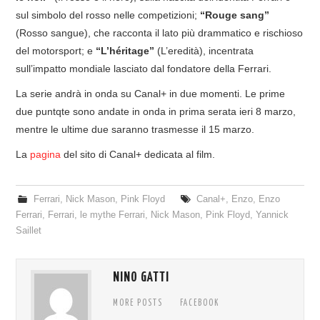
sul simbolo del rosso nelle competizioni;
“Rouge sang”
(Rosso sangue), che racconta il lato più drammatico e rischioso
del motorsport; e
“L’héritage”
(L’eredità), incentrata
sull’impatto mondiale lasciato dal fondatore della Ferrari.
La serie andrà in onda su Canal+ in due momenti. Le prime
due puntqte sono andate in onda in prima serata ieri 8 marzo,
mentre le ultime due saranno trasmesse il 15 marzo.
La
pagina
del sito di Canal+ dedicata al film.
Ferrari
,
Nick Mason
,
Pink Floyd
Canal+
,
Enzo
,
Enzo
Ferrari
,
Ferrari
,
le mythe Ferrari
,
Nick Mason
,
Pink Floyd
,
Yannick
Saillet
NINO GATTI
MORE POSTS
FACEBOOK