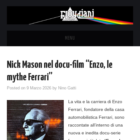
MENU
HOME
Nick Mason nel docu-film “Enzo, le
NEWS
mythe Ferrari”
THE LUNATICS
Posted on
9 Marzo 2026
by
Nino Gatti
La vita e la carriera di Enzo
SYD BARRETT – ALLE SOGLIE
Ferrari, fondatore della casa
automobilistica Ferrari, sono
DELL’ALBA
raccontate all’interno di una
nuova e inedita docu-serie
FANZINE