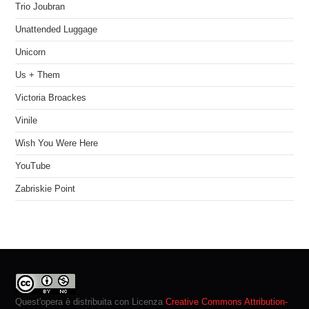
Trio Joubran
Unattended Luggage
Unicorn
Us + Them
Victoria Broackes
Vinile
Wish You Were Here
YouTube
Zabriskie Point
Quest'opera è distribuita con Licenza
Creative Commons Attribution-