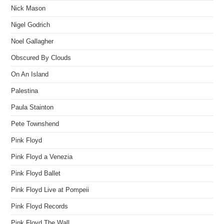
Nick Mason
Nigel Godrich
Noel Gallagher
Obscured By Clouds
On An Island
Palestina
Paula Stainton
Pete Townshend
Pink Floyd
Pink Floyd a Venezia
Pink Floyd Ballet
Pink Floyd Live at Pompeii
Pink Floyd Records
Pink Floyd The Wall