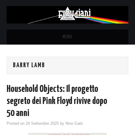
MENU
HOME
BARRY LAMB
NEWS
THE LUNATICS
Household Objects: Il progetto
SYD BARRETT – ALLE SOGLIE
segreto dei Pink Floyd rivive dopo
50 anni
DELL’ALBA
Posted on
24 Settembre 2025
by
Nino Gatti
FANZINE