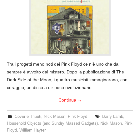
COVER & TRIBUTI
EVENTI
DISCOGRAFIA
LINKS
Tra i progetti meno noti dei Pink Floyd ce n’è uno che da
sempre è avvolto dal mistero. Dopo la pubblicazione di The
CONTATTI
Dark Side of the Moon, i quattro musicisti immaginarono, con
coraggio, un disco a dir poco rivoluzionario:…
RELICS – SFALCI E RAMAGLIE
Continua
→
PINKFLOYDIANE
Cover e Tributi
,
Nick Mason
,
Pink Floyd
Barry Lamb
,
POLICY/COOKIES
Household Objects (and Sundry Massed Gadgets)
,
Nick Mason
,
Pink
Floyd
,
William Hayter