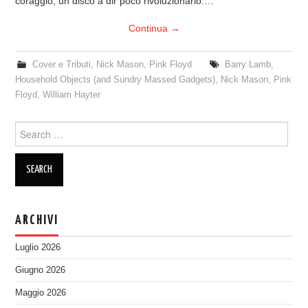
coraggio, un disco a dir poco rivoluzionario:…
Continua
→
Cover e Tributi
,
Nick Mason
,
Pink Floyd
Barry Lamb
,
Household Objects (and Sundry Massed Gadgets)
,
Nick Mason
,
Pink
Floyd
,
William Hayter
Search
for:
ARCHIVI
Luglio 2026
Giugno 2026
Maggio 2026