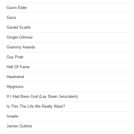
Gavin Elder
Gaza
Gerald Scarfe
Ginger Gilmour
Grammy Awards
Guy Pratt
Hall Of Fame
Hawkwind
Hipgnosis
If I Had Been God (Lay Down Jeruzalem)
Is This The Life We Really Want?
Israele
James Guthrie