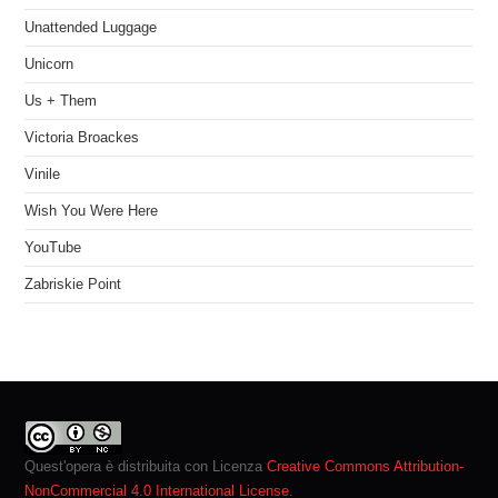
Unattended Luggage
Unicorn
Us + Them
Victoria Broackes
Vinile
Wish You Were Here
YouTube
Zabriskie Point
Quest'opera è distribuita con Licenza
Creative Commons Attribution-
NonCommercial 4.0 International License
.