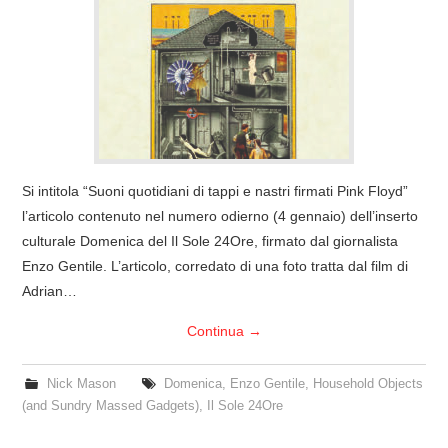
COVER & TRIBUTI
EVENTI
DISCOGRAFIA
LINKS
Si intitola “Suoni quotidiani di tappi e nastri firmati Pink Floyd”
l’articolo contenuto nel numero odierno (4 gennaio) dell’inserto
CONTATTI
culturale Domenica del Il Sole 24Ore, firmato dal giornalista
Enzo Gentile. L’articolo, corredato di una foto tratta dal film di
RELICS – SFALCI E RAMAGLIE
Adrian…
Continua
→
PINKFLOYDIANE
Nick Mason
Domenica
,
Enzo Gentile
,
Household Objects
POLICY/COOKIES
(and Sundry Massed Gadgets)
,
Il Sole 24Ore