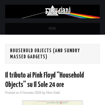
MENU
HOME
HOUSEHOLD OBJECTS (AND SUNDRY
NEWS
MASSED GADGETS)
THE LUNATICS
Il tributo ai Pink Floyd “Household
SYD BARRETT – ALLE SOGLIE
Objects” su Il Sole 24 ore
DELL’ALBA
Posted on
4 Gennaio 2026
by
Nino Gatti
FANZINE