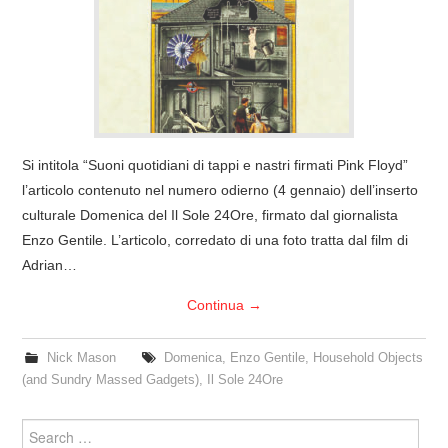
COVER & TRIBUTI
EVENTI
DISCOGRAFIA
Si intitola “Suoni quotidiani di tappi e nastri firmati Pink Floyd”
LINKS
l’articolo contenuto nel numero odierno (4 gennaio) dell’inserto
culturale Domenica del Il Sole 24Ore, firmato dal giornalista
CONTATTI
Enzo Gentile. L’articolo, corredato di una foto tratta dal film di
Adrian…
RELICS – SFALCI E RAMAGLIE
Continua
→
PINKFLOYDIANE
Nick Mason
Domenica
,
Enzo Gentile
,
Household Objects
(and Sundry Massed Gadgets)
,
Il Sole 24Ore
POLICY/COOKIES
Search
for: