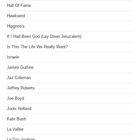
Hall Of Fame
Hawkwind
Hipgnosis
If I Had Been God (Lay Down Jeruzalem)
Is This The Life We Really Want?
Israele
James Guthrie
Jaz Coleman
Jeffrey Roberts
Joe Boyd
Jools Holland
Kate Bush
La Vallée
Le Trio Joubran