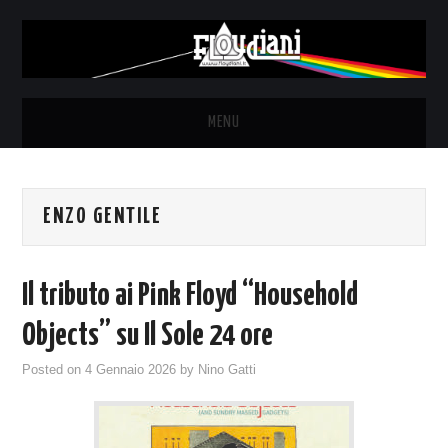
MENU
HOME
ENZO GENTILE
NEWS
THE LUNATICS
Il tributo ai Pink Floyd “Household
SYD BARRETT – ALLE SOGLIE
Objects” su Il Sole 24 ore
Posted on
4 Gennaio 2026
by
Nino Gatti
DELL’ALBA
FANZINE