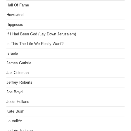
Hall Of Fame
Hawkwind
Hipgnosis
If I Had Been God (Lay Down Jeruzalem)
Is This The Life We Really Want?
Israele
James Guthrie
Jaz Coleman
Jeffrey Roberts
Joe Boyd
Jools Holland
Kate Bush
La Vallée
Le Trio Joubran