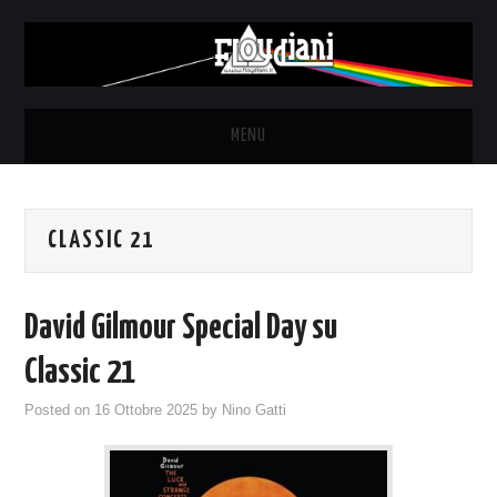
MENU
HOME
CLASSIC 21
NEWS
THE LUNATICS
David Gilmour Special Day su
SYD BARRETT – ALLE SOGLIE
Classic 21
Posted on
16 Ottobre 2025
by
Nino Gatti
DELL’ALBA
FANZINE