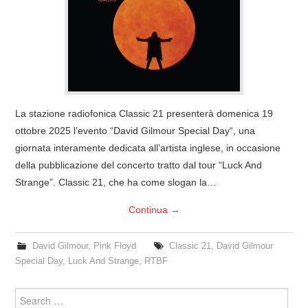
COVER & TRIBUTI
EVENTI
DISCOGRAFIA
La stazione radiofonica Classic 21 presenterà domenica 19
LINKS
ottobre 2025 l’evento “David Gilmour Special Day“, una
giornata interamente dedicata all’artista inglese, in occasione
CONTATTI
della pubblicazione del concerto tratto dal tour “Luck And
Strange”. Classic 21, che ha come slogan la…
RELICS – SFALCI E RAMAGLIE
Continua
→
PINKFLOYDIANE
David Gilmour
,
Pink Floyd
Classic 21
,
David Gilmour
Special Day
,
Luck And Strange
,
RTBF
POLICY/COOKIES
Search
for: