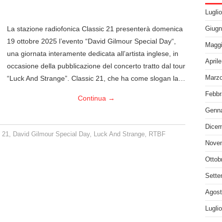
Lugli
La stazione radiofonica Classic 21 presenterà domenica
Giugn
19 ottobre 2025 l’evento “David Gilmour Special Day“,
Maggi
una giornata interamente dedicata all’artista inglese, in
April
occasione della pubblicazione del concerto tratto dal tour
“Luck And Strange”. Classic 21, che ha come slogan la…
Marzo
Febbr
Continua
→
Genna
Dicem
 21
,
David Gilmour Special Day
,
Luck And Strange
,
RTBF
Nove
Ottob
Sette
Agost
Lugli