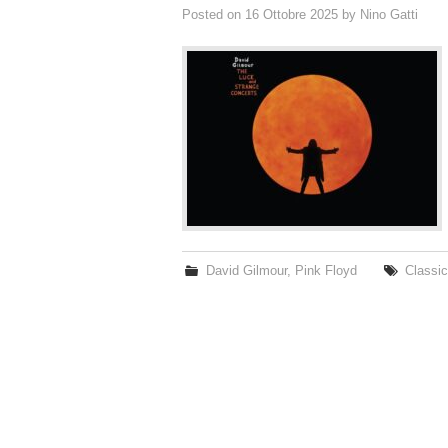
Posted on
16 Ottobre 2025
by
Nino Gatti
David Gilmour
,
Pink Floyd
Classic