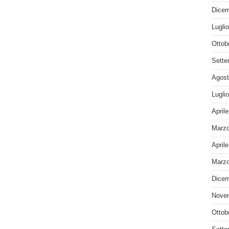
Dicem
Lugli
Ottob
Sette
Agost
Lugli
April
Marzo
April
Marzo
Dicem
Nove
Ottob