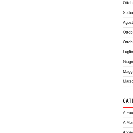
Ottob
Sette
Agost
Ottob
Ottob
Lugli
Giugn
Maggi
Marzo
CAT
A Foo
A Mom
Abbey