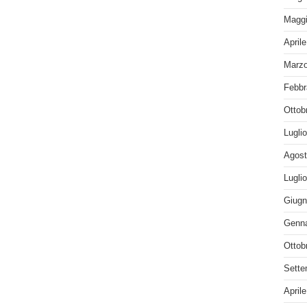
Maggi
April
Marzo
Febbr
Ottob
Lugli
Agost
Lugli
Giugn
Genna
Ottob
Sette
April