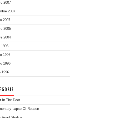
re 2007
mbre 2007
o 2007
re 2005
re 2004
o 1996
o 1996
o 1996
 1996
EGORIE
t In The Door
entary Lapse Of Reason
 Road Studios