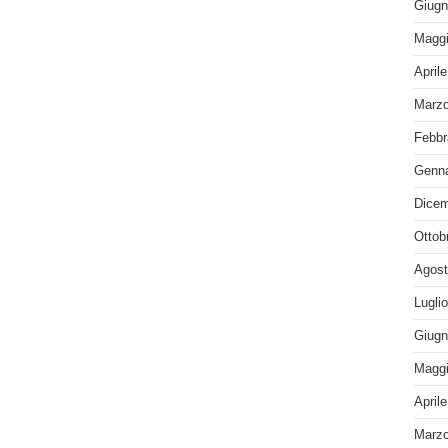
Giugn
Maggi
April
Marzo
Febbr
Genna
Dicem
Ottob
Agost
Lugli
Giugn
Maggi
April
Marzo