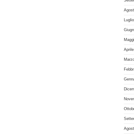
Sette
Agost
Lugli
Giugn
Maggi
April
Marzo
Febbr
Genna
Dicem
Nove
Ottob
Sette
Agost