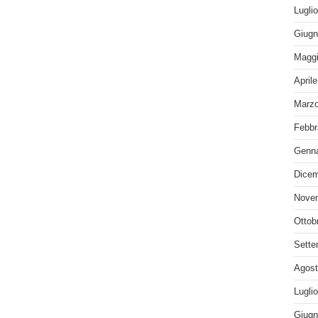
Lugli
Giugn
Maggi
April
Marzo
Febbr
Genna
Dicem
Nove
Ottob
Sette
Agost
Lugli
Giugn