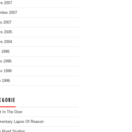
re 2007
mbre 2007
o 2007
re 2005
re 2004
o 1996
o 1996
o 1996
 1996
EGORIE
t In The Door
entary Lapse Of Reason
 Road Studios