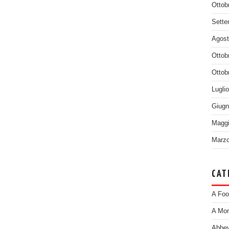
Ottob
Sette
Agost
Ottob
Ottob
Lugli
Giugn
Maggi
Marzo
CAT
A Foo
A Mom
Abbey