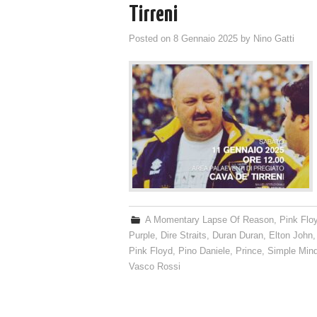
Tirreni
Posted on
8 Gennaio 2025
by
Nino Gatti
A Momentary Lapse Of Reason
,
Pink Flo
Purple
,
Dire Straits
,
Duran Duran
,
Elton John
Pink Floyd
,
Pino Daniele
,
Prince
,
Simple Min
Vasco Rossi