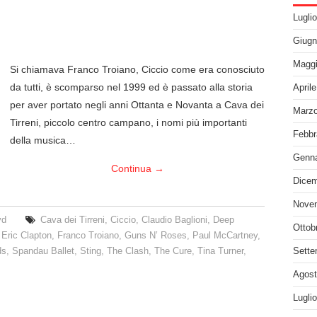
Lugli
Giugn
Maggi
Si chiamava Franco Troiano, Ciccio come era conosciuto
da tutti, è scomparso nel 1999 ed è passato alla storia
April
per aver portato negli anni Ottanta e Novanta a Cava dei
Marzo
Tirreni, piccolo centro campano, i nomi più importanti
Febbr
della musica…
Genna
Continua
→
Dicem
Nove
yd
Cava dei Tirreni
,
Ciccio
,
Claudio Baglioni
,
Deep
Ottob
,
Eric Clapton
,
Franco Troiano
,
Guns N’ Roses
,
Paul McCartney
,
ds
,
Spandau Ballet
,
Sting
,
The Clash
,
The Cure
,
Tina Turner
,
Sette
Agost
Lugli