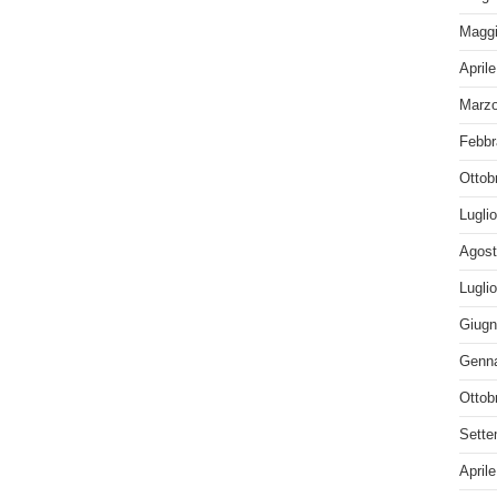
Maggi
April
Marzo
Febbr
Ottob
Lugli
Agost
Lugli
Giugn
Genna
Ottob
Sette
April