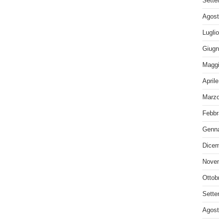
Sette
Agost
Lugli
Giugn
Maggi
April
Marzo
Febbr
Genna
Dicem
Nove
Ottob
Sette
Agost