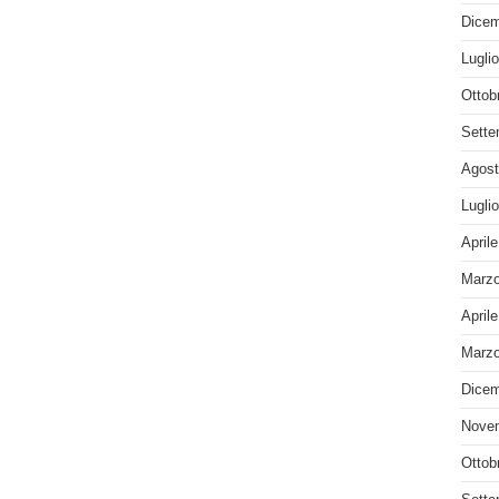
Dicem
Lugli
Ottob
Sette
Agost
Lugli
April
Marzo
April
Marzo
Dicem
Nove
Ottob