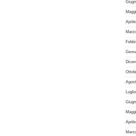
Giugn
Maggi
April
Marzo
Febbr
Genna
Dicem
Ottob
Agost
Lugli
Giugn
Maggi
April
Marzo