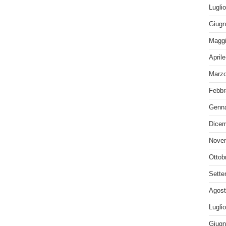
Lugli
Giugn
Maggi
April
Marzo
Febbr
Genna
Dicem
Nove
Ottob
Sette
Agost
Lugli
Giugn