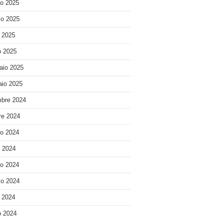
o 2025
o 2025
e 2025
 2025
aio 2025
io 2025
bre 2024
re 2024
o 2024
o 2024
o 2024
o 2024
e 2024
 2024