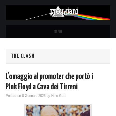
MENU
HOME
THE CLASH
NEWS
THE LUNATICS
Sea
L’omaggio al promoter che portò i
for:
SYD BARRETT – ALLE SOGLIE
Pink Floyd a Cava dei Tirreni
Posted on
8 Gennaio 2025
by
Nino Gatti
DELL’ALBA
FANZINE