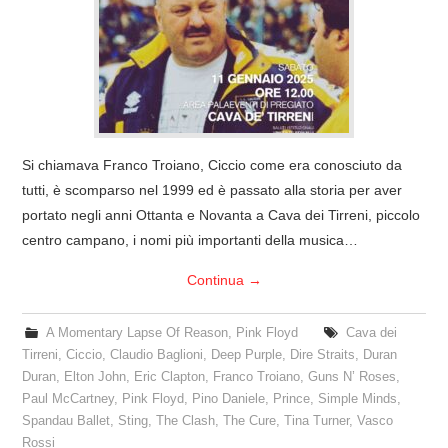
COVER & TRIBUTI
EVENTI
DISCOGRAFIA
Si chiamava Franco Troiano, Ciccio come era conosciuto da
LINKS
tutti, è scomparso nel 1999 ed è passato alla storia per aver
portato negli anni Ottanta e Novanta a Cava dei Tirreni, piccolo
CONTATTI
centro campano, i nomi più importanti della musica…
Continua
→
RELICS – SFALCI E RAMAGLIE
A Momentary Lapse Of Reason
,
Pink Floyd
Cava dei
PINKFLOYDIANE
Tirreni
,
Ciccio
,
Claudio Baglioni
,
Deep Purple
,
Dire Straits
,
Duran
Duran
,
Elton John
,
Eric Clapton
,
Franco Troiano
,
Guns N’ Roses
,
POLICY/COOKIES
Paul McCartney
,
Pink Floyd
,
Pino Daniele
,
Prince
,
Simple Minds
,
Spandau Ballet
,
Sting
,
The Clash
,
The Cure
,
Tina Turner
,
Vasco
Rossi