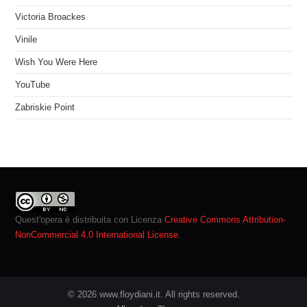
Victoria Broackes
Vinile
Wish You Were Here
YouTube
Zabriskie Point
Quest'opera è distribuita con Licenza
Creative Commons Attribution-
NonCommercial 4.0 International License
.
© 2026 www.floydiani.it. All rights reserved.