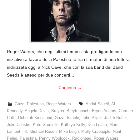
COVER & TRIBUTI
EVENTI
DISCOGRAFIA
Roger Waters, che negli ultimi tempi si sta prodigando con
LINKS
iniziative a favore della Palestina, è tra i firmatari di una lettera
indirizzata oggi a Nick Cave, che con la sua band dei Band
CONTATTI
Seeds è atteso per due concerti…
Continua
→
RELICS – SFALCI E RAMAGLIE
Gaza
,
Palestina
,
Roger Waters
Ahdaf Soueif
,
AL
PINKFLOYDIANE
Kennedy
,
Angela Davis
,
Breyten Breytenbach
,
Bryan Adams
,
Carmen
Callil
,
Deborah Kingsland
,
Gaza
,
Israele
,
John Pilger
,
Judith Butler
,
POLICY/COOKIES
Julie Christie
,
Kate Grenville
,
Kathryn Kelly
,
Ken Loach
,
Marc
Lamont Hill
,
Michael Rosen
,
Mike Leigh
,
Molly Crabapple
,
Nurit
Peled
,
Palestina
,
Penny Woolcock
,
Radiohead
,
Roger Waters
,