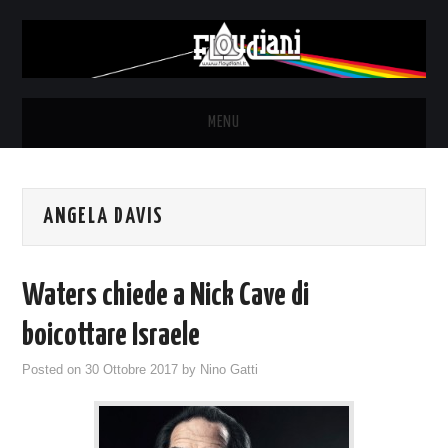
MENU
HOME
ANGELA DAVIS
NEWS
THE LUNATICS
Waters chiede a Nick Cave di
SYD BARRETT – ALLE SOGLIE
boicottare Israele
Posted on
30 Ottobre 2017
by
Nino Gatti
DELL’ALBA
FANZINE