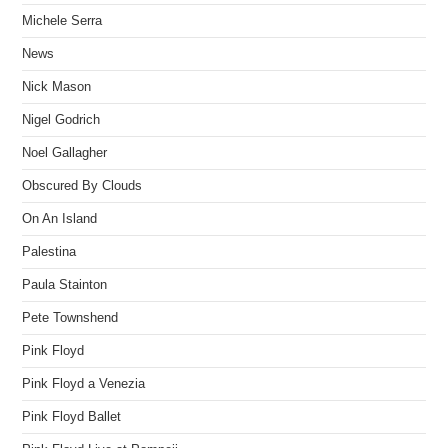
Michele Serra
News
Nick Mason
Nigel Godrich
Noel Gallagher
Obscured By Clouds
On An Island
Palestina
Paula Stainton
Pete Townshend
Pink Floyd
Pink Floyd a Venezia
Pink Floyd Ballet