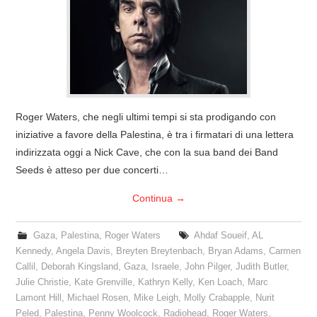
COVER & TRIBUTI
EVENTI
DISCOGRAFIA
Roger Waters, che negli ultimi tempi si sta prodigando con
LINKS
iniziative a favore della Palestina, è tra i firmatari di una lettera
indirizzata oggi a Nick Cave, che con la sua band dei Band
CONTATTI
Seeds è atteso per due concerti…
Continua
→
RELICS – SFALCI E RAMAGLIE
Gaza
,
Palestina
,
Roger Waters
Ahdaf Soueif
,
AL
PINKFLOYDIANE
Kennedy
,
Angela Davis
,
Breyten Breytenbach
,
Bryan Adams
,
Carmen
Callil
,
Deborah Kingsland
,
Gaza
,
Israele
,
John Pilger
,
Judith Butler
,
POLICY/COOKIES
Julie Christie
,
Kate Grenville
,
Kathryn Kelly
,
Ken Loach
,
Marc
Lamont Hill
,
Michael Rosen
,
Mike Leigh
,
Molly Crabapple
,
Nurit
Peled
,
Palestina
,
Penny Woolcock
,
Radiohead
,
Roger Waters
,