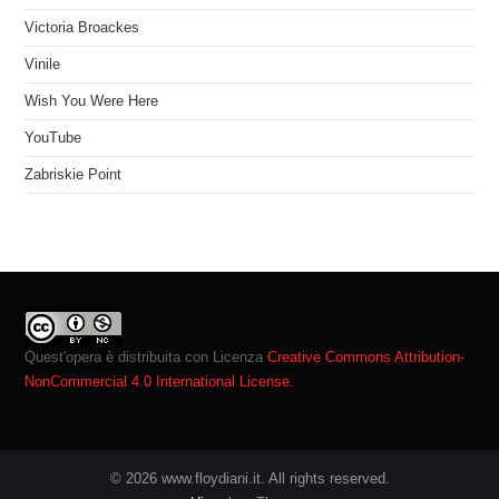
Victoria Broackes
Vinile
Wish You Were Here
YouTube
Zabriskie Point
Quest'opera è distribuita con Licenza
Creative Commons Attribution-
NonCommercial 4.0 International License
.
© 2026 www.floydiani.it. All rights reserved.