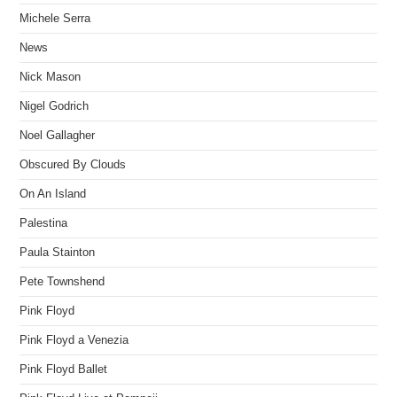
Michele Serra
News
Nick Mason
Nigel Godrich
Noel Gallagher
Obscured By Clouds
On An Island
Palestina
Paula Stainton
Pete Townshend
Pink Floyd
Pink Floyd a Venezia
Pink Floyd Ballet