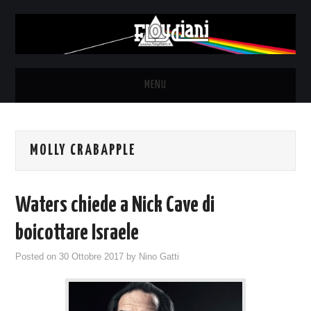
MENU
HOME
MOLLY CRABAPPLE
NEWS
THE LUNATICS
Waters chiede a Nick Cave di
SYD BARRETT – ALLE SOGLIE
boicottare Israele
Posted on
30 Ottobre 2017
by
Nino Gatti
DELL’ALBA
FANZINE