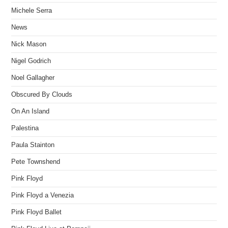
Michele Serra
News
Nick Mason
Nigel Godrich
Noel Gallagher
Obscured By Clouds
On An Island
Palestina
Paula Stainton
Pete Townshend
Pink Floyd
Pink Floyd a Venezia
Pink Floyd Ballet