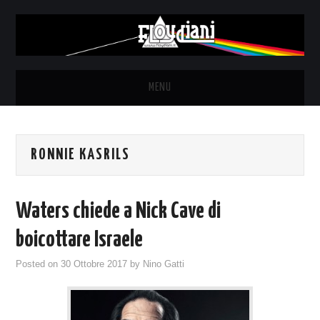
MENU
HOME
RONNIE KASRILS
NEWS
THE LUNATICS
Waters chiede a Nick Cave di
SYD BARRETT – ALLE SOGLIE
boicottare Israele
Posted on
30 Ottobre 2017
by
Nino Gatti
DELL’ALBA
FANZINE