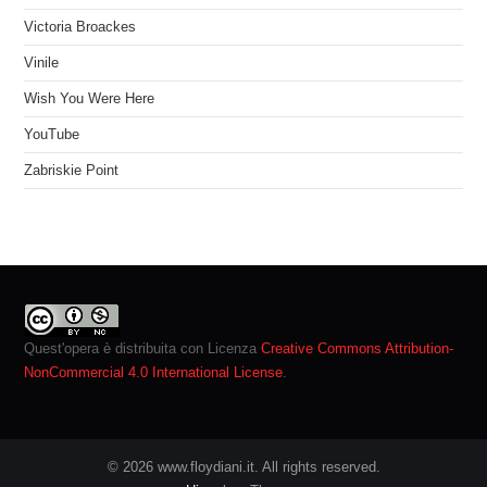
Victoria Broackes
Vinile
Wish You Were Here
YouTube
Zabriskie Point
Quest'opera è distribuita con Licenza
Creative Commons Attribution-
NonCommercial 4.0 International License
.
© 2026 www.floydiani.it. All rights reserved.