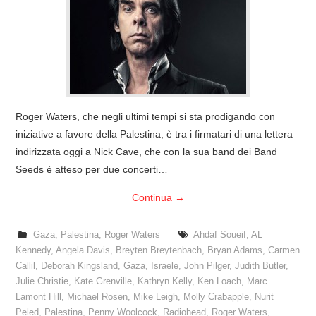
COVER & TRIBUTI
EVENTI
DISCOGRAFIA
Roger Waters, che negli ultimi tempi si sta prodigando con
LINKS
iniziative a favore della Palestina, è tra i firmatari di una lettera
indirizzata oggi a Nick Cave, che con la sua band dei Band
CONTATTI
Seeds è atteso per due concerti…
Continua
→
RELICS – SFALCI E RAMAGLIE
Gaza
,
Palestina
,
Roger Waters
Ahdaf Soueif
,
AL
PINKFLOYDIANE
Kennedy
,
Angela Davis
,
Breyten Breytenbach
,
Bryan Adams
,
Carmen
Callil
,
Deborah Kingsland
,
Gaza
,
Israele
,
John Pilger
,
Judith Butler
,
POLICY/COOKIES
Julie Christie
,
Kate Grenville
,
Kathryn Kelly
,
Ken Loach
,
Marc
Lamont Hill
,
Michael Rosen
,
Mike Leigh
,
Molly Crabapple
,
Nurit
Peled
,
Palestina
,
Penny Woolcock
,
Radiohead
,
Roger Waters
,