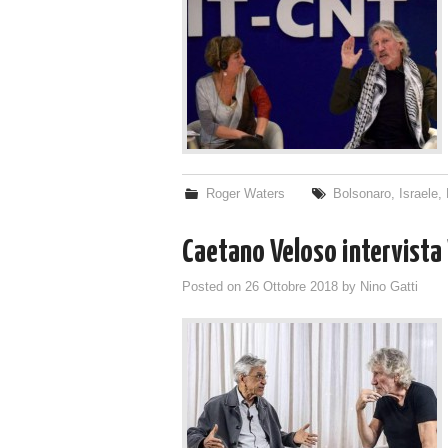
Roger Waters
Bolsonaro
,
Israele
,
Caetano Veloso intervista
Posted on
26 Ottobre 2018
by
Nino Gatti