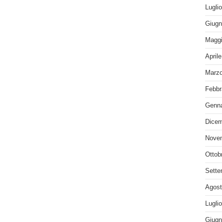
Lugli
Giugn
Maggi
April
Marzo
Febbr
Genna
Dicem
Nove
Ottob
Sette
Agost
Lugli
Giugn