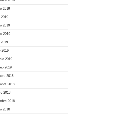
mbre 2019
o 2019
o 2019
o 2019
o 2019
e 2019
 2019
aio 2019
io 2019
bre 2018
mbre 2018
re 2018
mbre 2018
o 2018