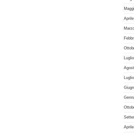
Maggi
April
Marzo
Febbr
Ottob
Lugli
Agost
Lugli
Giugn
Genna
Ottob
Sette
April