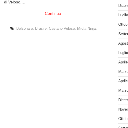
di Veloso.…
Dicem
Continua
→
Lugli
Ottob
em
Bolsonaro
,
Brasile
,
Caetano Veloso
,
Mìdia Ninja
,
Sette
Agost
Lugli
April
Marzo
April
Marzo
Dicem
Nove
Ottob