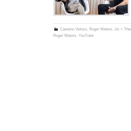
Caetano Veloso
,
Roger Waters
,
Us + Th
Roger Waters
,
YouTube