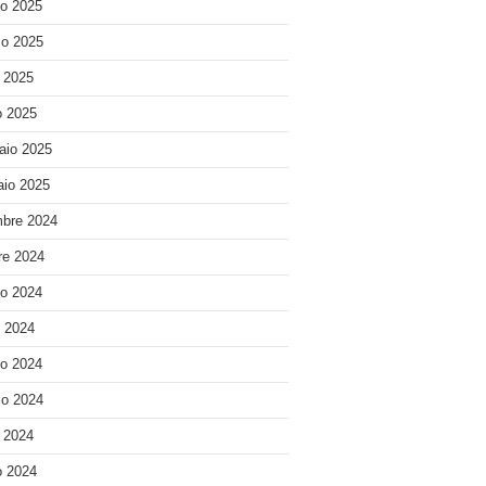
o 2025
o 2025
e 2025
 2025
aio 2025
io 2025
bre 2024
re 2024
o 2024
o 2024
o 2024
o 2024
e 2024
 2024