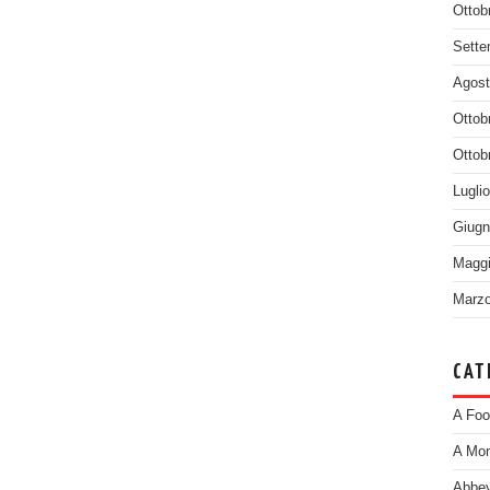
Ottob
Sette
Agost
Ottob
Ottob
Lugli
Giugn
Maggi
Marzo
CAT
A Foo
A Mom
Abbey