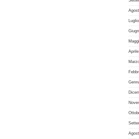
Sette
Agost
Lugli
Giugn
Maggi
April
Marzo
Febbr
Genna
Dicem
Nove
Ottob
Sette
Agost