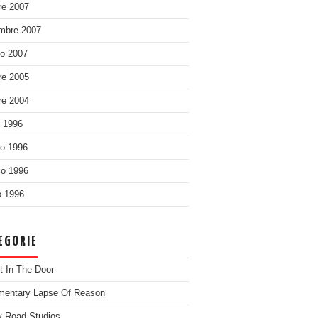
re 2007
mbre 2007
o 2007
re 2005
re 2004
o 1996
o 1996
o 1996
 1996
EGORIE
t In The Door
entary Lapse Of Reason
 Road Studios