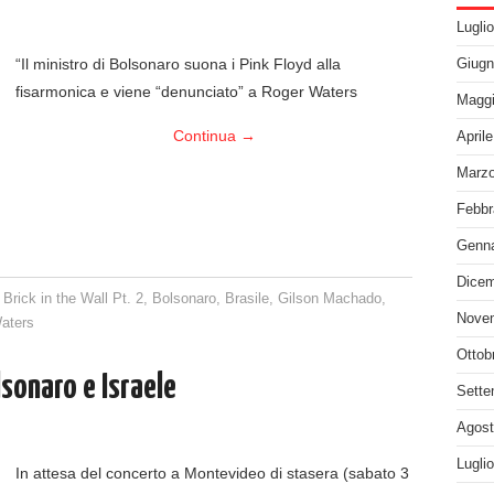
Lugli
“Il ministro di Bolsonaro suona i Pink Floyd alla
Giugn
fisarmonica e viene “denunciato” a Roger Waters
Maggi
Continua
→
April
Marzo
Febbr
Genna
Dicem
Brick in the Wall Pt. 2
,
Bolsonaro
,
Brasile
,
Gilson Machado
,
Nove
aters
Ottob
sonaro e Israele
Sette
Agost
Lugli
In attesa del concerto a Montevideo di stasera (sabato 3