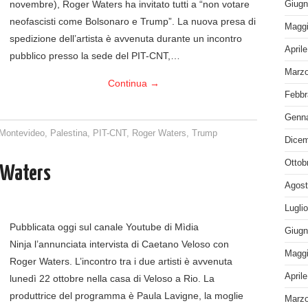
novembre), Roger Waters ha invitato tutti a “non votare
Giugn
neofascisti come Bolsonaro e Trump”. La nuova presa di
Maggi
spedizione dell’artista è avvenuta durante un incontro
April
pubblico presso la sede del PIT-CNT,…
Marzo
Continua
→
Febbr
Genna
Montevideo
,
Palestina
,
PIT-CNT
,
Roger Waters
,
Trump
Dicem
Ottob
 Waters
Agost
Lugli
Pubblicata oggi sul canale Youtube di Mìdia
Giugn
Ninja l’annunciata intervista di Caetano Veloso con
Maggi
Roger Waters. L’incontro tra i due artisti è avvenuta
April
lunedì 22 ottobre nella casa di Veloso a Rio. La
produttrice del programma è Paula Lavigne, la moglie
Marzo