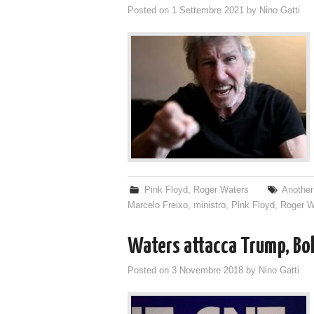
Posted on
1 Settembre 2021
by
Nino Gatti
Pink Floyd
,
Roger Waters
Another 
Marcelo Freixo
,
ministro
,
Pink Floyd
,
Roger W
Waters attacca Trump, Bol
Posted on
3 Novembre 2018
by
Nino Gatti