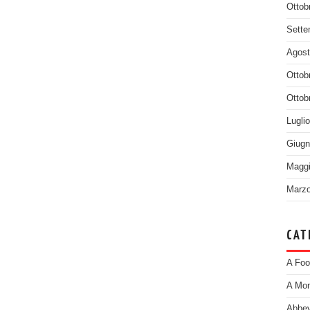
Ottob
Sette
Agost
Ottob
Ottob
Lugli
Giugn
Maggi
Marzo
CAT
A Foo
A Mom
Abbey