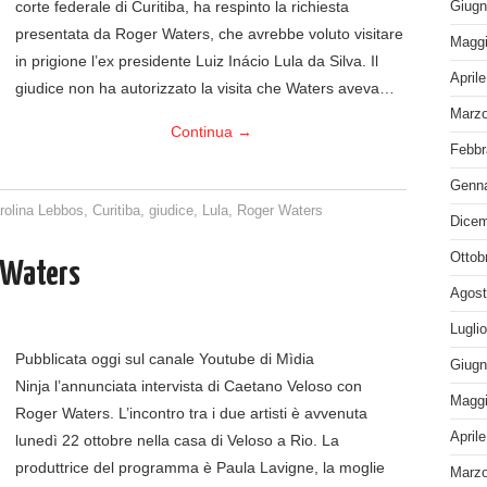
corte federale di Curitiba, ha respinto la richiesta
Giugn
presentata da Roger Waters, che avrebbe voluto visitare
Maggi
in prigione l’ex presidente Luiz Inácio Lula da Silva. Il
April
giudice non ha autorizzato la visita che Waters aveva…
Marzo
Continua
→
Febbr
Genna
rolina Lebbos
,
Curitiba
,
giudice
,
Lula
,
Roger Waters
Dicem
Ottob
 Waters
Agost
Lugli
Pubblicata oggi sul canale Youtube di Mìdia
Giugn
Ninja l’annunciata intervista di Caetano Veloso con
Maggi
Roger Waters. L’incontro tra i due artisti è avvenuta
April
lunedì 22 ottobre nella casa di Veloso a Rio. La
produttrice del programma è Paula Lavigne, la moglie
Marzo