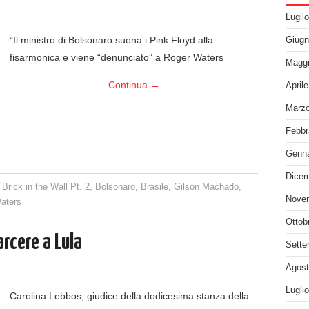
Lugli
“Il ministro di Bolsonaro suona i Pink Floyd alla
Giugn
fisarmonica e viene “denunciato” a Roger Waters
Maggi
Continua
→
April
Marzo
Febbr
Genna
Dicem
Brick in the Wall Pt. 2
,
Bolsonaro
,
Brasile
,
Gilson Machado
,
Nove
aters
Ottob
arcere a Lula
Sette
Agost
Lugli
Carolina Lebbos, giudice della dodicesima stanza della