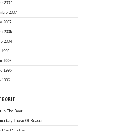
re 2007
mbre 2007
o 2007
re 2005
re 2004
o 1996
o 1996
o 1996
 1996
EGORIE
t In The Door
entary Lapse Of Reason
 Road Studios