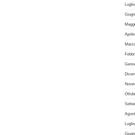
Lugli
Giugn
Maggi
April
Marzo
Febbr
Genna
Dicem
Nove
Ottob
Sette
Agost
Lugli
Giugn