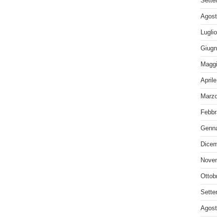
Sette
Agost
Lugli
Giugn
Maggi
April
Marzo
Febbr
Genna
Dicem
Nove
Ottob
Sette
Agost