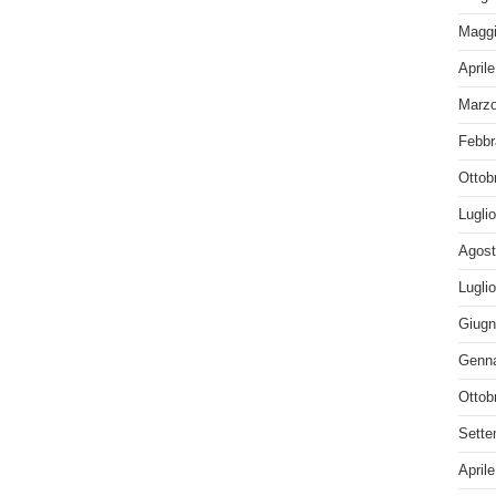
Maggi
April
Marzo
Febbr
Ottob
Lugli
Agost
Lugli
Giugn
Genna
Ottob
Sette
April