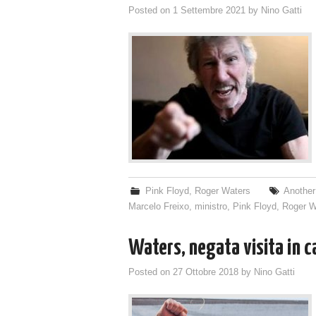
Posted on
1 Settembre 2021
by
Nino Gatti
Pink Floyd
,
Roger Waters
Another 
Marcelo Freixo
,
ministro
,
Pink Floyd
,
Roger W
Waters, negata visita in c
Posted on
27 Ottobre 2018
by
Nino Gatti