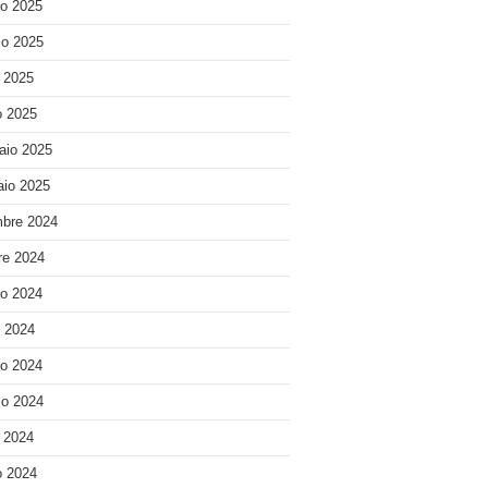
o 2025
o 2025
e 2025
 2025
aio 2025
io 2025
bre 2024
re 2024
o 2024
o 2024
o 2024
o 2024
e 2024
 2024