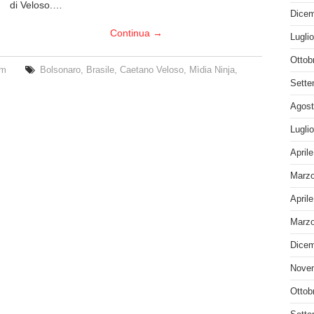
di Veloso.…
Dicem
Continua
→
Lugli
Ottob
em
Bolsonaro
,
Brasile
,
Caetano Veloso
,
Mìdia Ninja
,
Sette
Agost
Lugli
April
Marzo
April
Marzo
Dicem
Nove
Ottob