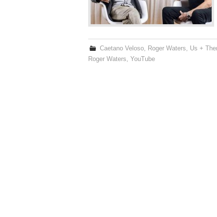
Caetano Veloso
,
Roger Waters
,
Us + Th
Roger Waters
,
YouTube