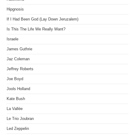
Hipgnosis
If I Had Been God (Lay Down Jeruzalem)
Is This The Life We Really Want?
Israele
James Guthrie
Jaz Coleman
Jeffrey Roberts
Joe Boyd
Jools Holland
Kate Bush
La Vallée
Le Trio Joubran
Led Zeppelin