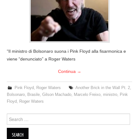
COVER & TRIBUTI
EVENTI
DISCOGRAFIA
“Il ministro di Bolsonaro suona i Pink Floyd alla fisarmonica e
LINKS
viene “denunciato” a Roger Waters
Continua
→
CONTATTI
Pink Floyd
,
Roger Waters
Another Brick in the Wall Pt. 2
,
RELICS – SFALCI E RAMAGLIE
Bolsonaro
,
Brasile
,
Gilson Machado
,
Marcelo Freixo
,
ministro
,
Pink
Floyd
,
Roger Waters
PINKFLOYDIANE
Search
POLICY/COOKIES
for: