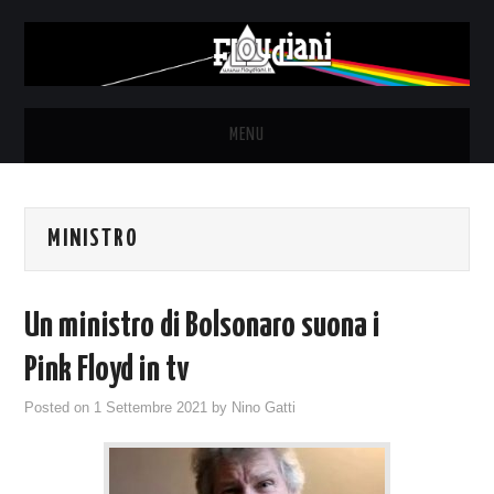
MENU
HOME
MINISTRO
NEWS
THE LUNATICS
Un ministro di Bolsonaro suona i
SYD BARRETT – ALLE SOGLIE
Pink Floyd in tv
Posted on
1 Settembre 2021
by
Nino Gatti
DELL’ALBA
FANZINE