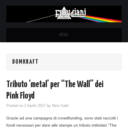
MENU
HOME
DOMKRAFT
NEWS
THE LUNATICS
Tributo ‘metal’ per “The Wall” dei
SYD BARRETT – ALLE SOGLIE
Pink Floyd
Posted on
2 Aprile 2017
by
Nino Gatti
DELL’ALBA
Grazie ad una campagna di crowdfunding, sono stati raccolti i
FANZINE
fondi necessari per dare alle stampe un tributo intitolato “The