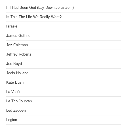
If I Had Been God (Lay Down Jeruzalem)
Is This The Life We Really Want?
Israele
James Guthrie
Jaz Coleman
Jeffrey Roberts
Joe Boyd
Jools Holland
Kate Bush
La Vallée
Le Trio Joubran
Led Zeppelin
Legion