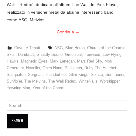
Wall – Redux”, dedicato all’album The Wall dei Pink Floyd,
COVER & TRIBUTI
realizzato in versione metal da alcune interessanti band
come ASG, Melvins,…
EVENTI
Continua
→
DISCOGRAFIA
Cover e Tributi
ASG
,
Blue Heron
,
Church of the Cosmic
Skull
,
Domkraft
,
Ghastly Sound
,
Greenleaf
,
Ironweed
,
Low Flying
LINKS
Hawks
,
Magnetic Eyes
,
Mark Lanegan
,
Mars Red Sky
,
Mos
Generator
,
Noveller
,
Open Hand
,
Pallbearer
,
Ruby The Hatchet
,
CONTATTI
Sasquatch
,
Sergeant Thunderhoof
,
Slim Kings
,
Solace
,
Summoner
,
Sunflo’er
,
The Melvins
,
The Wall Redux
,
WhiteNails
,
Worshipper
,
RELICS – SFALCI E RAMAGLIE
Yawning Man
,
Year of the Cobra
PINKFLOYDIANE
Search
for:
POLICY/COOKIES