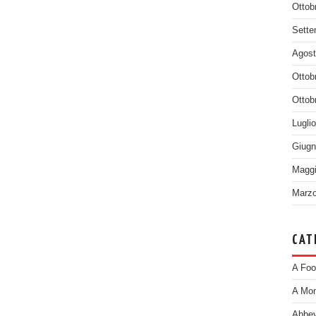
Ottob
Sette
Agost
Ottob
Ottob
Lugli
Giugn
Maggi
Marzo
CAT
A Foo
A Mom
Abbey