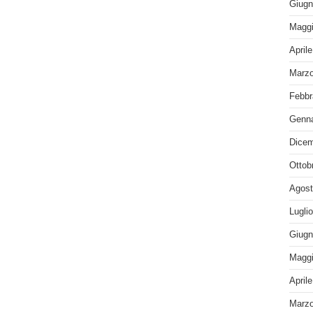
Giugn
Maggi
April
Marzo
Febbr
Genna
Dicem
Ottob
Agost
Lugli
Giugn
Maggi
April
Marzo