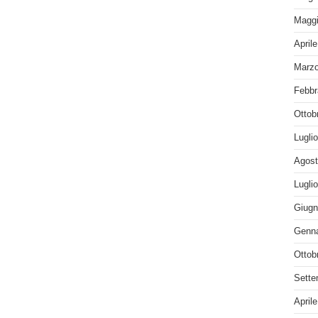
Maggi
April
Marzo
Febbr
Ottob
Lugli
Agost
Lugli
Giugn
Genna
Ottob
Sette
April