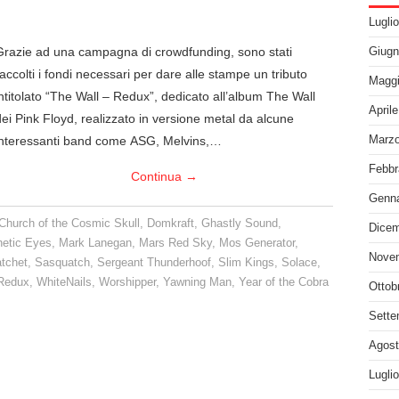
Lugli
Grazie ad una campagna di crowdfunding, sono stati
Giugn
raccolti i fondi necessari per dare alle stampe un tributo
Maggi
intitolato “The Wall – Redux”, dedicato all’album The Wall
April
dei Pink Floyd, realizzato in versione metal da alcune
interessanti band come ASG, Melvins,…
Marzo
Febbr
Continua
→
Genna
Church of the Cosmic Skull
,
Domkraft
,
Ghastly Sound
,
Dicem
etic Eyes
,
Mark Lanegan
,
Mars Red Sky
,
Mos Generator
,
Nove
tchet
,
Sasquatch
,
Sergeant Thunderhoof
,
Slim Kings
,
Solace
,
 Redux
,
WhiteNails
,
Worshipper
,
Yawning Man
,
Year of the Cobra
Ottob
Sette
Agost
Lugli