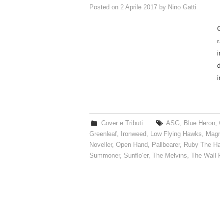
Posted on
2 Aprile 2017
by
Nino Gatti
Cover e Tributi
ASG
,
Blue Heron
,
Greenleaf
,
Ironweed
,
Low Flying Hawks
,
Magn
Noveller
,
Open Hand
,
Pallbearer
,
Ruby The Ha
Summoner
,
Sunflo’er
,
The Melvins
,
The Wall