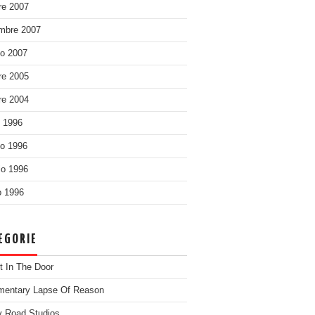
re 2007
mbre 2007
o 2007
re 2005
re 2004
o 1996
o 1996
o 1996
 1996
EGORIE
t In The Door
entary Lapse Of Reason
 Road Studios