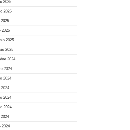
o 2025
o 2025
e 2025
 2025
aio 2025
io 2025
bre 2024
re 2024
o 2024
o 2024
o 2024
o 2024
e 2024
 2024