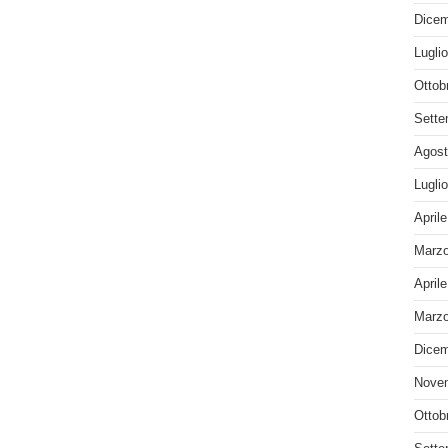
Dicem
Lugli
Ottob
Sette
Agost
Lugli
April
Marzo
April
Marzo
Dicem
Nove
Ottob