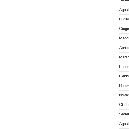
Sette
Agost
Lugli
Giugn
Maggi
April
Marzo
Febbr
Genna
Dicem
Nove
Ottob
Sette
Agost