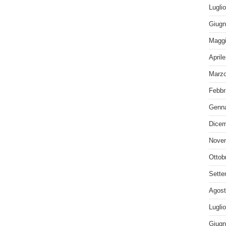
Lugli
Giugn
Maggi
April
Marzo
Febbr
Genna
Dicem
Nove
Ottob
Sette
Agost
Lugli
Giugn