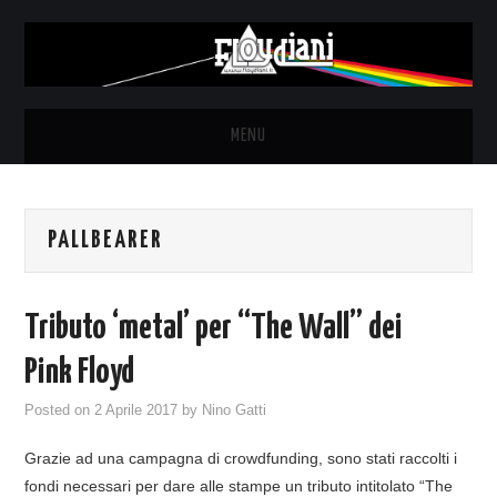
MENU
HOME
PALLBEARER
NEWS
THE LUNATICS
Tributo ‘metal’ per “The Wall” dei
SYD BARRETT – ALLE SOGLIE
Pink Floyd
Posted on
2 Aprile 2017
by
Nino Gatti
DELL’ALBA
Grazie ad una campagna di crowdfunding, sono stati raccolti i
FANZINE
fondi necessari per dare alle stampe un tributo intitolato “The