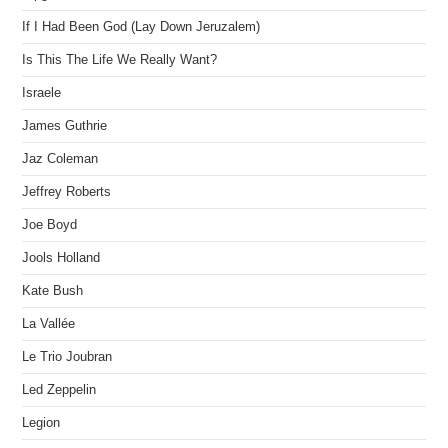
If I Had Been God (Lay Down Jeruzalem)
Is This The Life We Really Want?
Israele
James Guthrie
Jaz Coleman
Jeffrey Roberts
Joe Boyd
Jools Holland
Kate Bush
La Vallée
Le Trio Joubran
Led Zeppelin
Legion