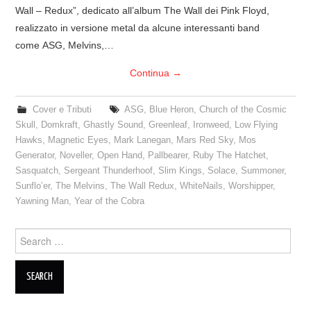
Wall – Redux”, dedicato all’album The Wall dei Pink Floyd,
COVER & TRIBUTI
realizzato in versione metal da alcune interessanti band
come ASG, Melvins,…
EVENTI
Continua
→
DISCOGRAFIA
Cover e Tributi
ASG
,
Blue Heron
,
Church of the Cosmic
Skull
,
Domkraft
,
Ghastly Sound
,
Greenleaf
,
Ironweed
,
Low Flying
LINKS
Hawks
,
Magnetic Eyes
,
Mark Lanegan
,
Mars Red Sky
,
Mos
Generator
,
Noveller
,
Open Hand
,
Pallbearer
,
Ruby The Hatchet
,
CONTATTI
Sasquatch
,
Sergeant Thunderhoof
,
Slim Kings
,
Solace
,
Summoner
,
Sunflo’er
,
The Melvins
,
The Wall Redux
,
WhiteNails
,
Worshipper
,
RELICS – SFALCI E RAMAGLIE
Yawning Man
,
Year of the Cobra
PINKFLOYDIANE
Search
for:
POLICY/COOKIES